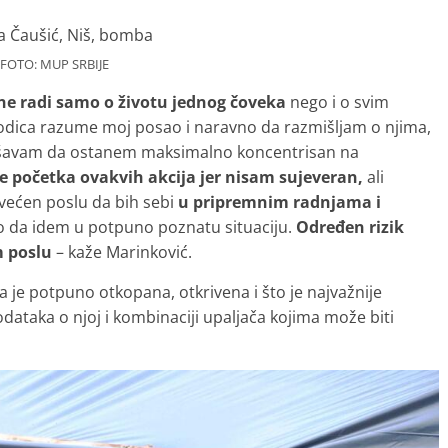
FOTO: MUP SRBIJE
 ne radi samo o životu jednog čoveka
nego i o svim
Porodica razume moj posao i naravno da razmišljam o njima,
ušavam da ostanem maksimalno koncentrisan na
 početka ovakvih akcija jer nisam sujeveran,
ali
ećen poslu da bih sebi
u pripremnim radnjama i
o da idem u potpuno poznatu situaciju.
Određen rizik
 poslu
– kaže Marinković.
 je potpuno otkopana, otkrivena i što je najvažnije
odataka o njoj i kombinaciji upaljača kojima može biti