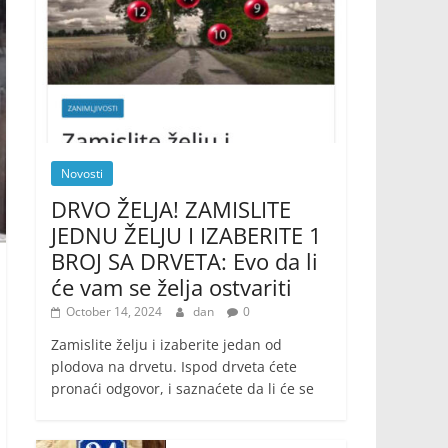
Novosti
DRVO ŽELJA! ZAMISLITE
JEDNU ŽELJU I IZABERITE 1
BROJ SA DRVETA: Evo da li
će vam se želja ostvariti
October 14, 2024
dan
0
Zamislite želju i izaberite jedan od
plodova na drvetu. Ispod drveta ćete
pronaći odgovor, i saznaćete da li će se