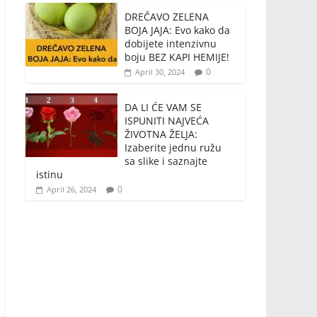
DREČAVO ZELENA
BOJA JAJA: Evo kako da
dobijete intenzivnu
boju BEZ KAPI HEMIJE!
0
April 30, 2024
DA LI ĆE VAM SE
ISPUNITI NAJVEĆA
ŽIVOTNA ŽELJA:
Izaberite jednu ružu
sa slike i saznajte
istinu
0
April 26, 2024