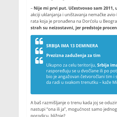
–
Nije mi prvi put. Učestvovao sam 2011, 
akciji uklanjanja i uništavanja nemačke avi
rata koja je pronađena na Dorćolu u Beograd
strah su neizostavni, jer predstoje procen
SRBIJA IMA 13 DEMINERA
Prezizna zaduženja za tim
Ukupno za celu teritoriju,
Srbija im
raspoređuju se u dvočlane ili po p
bio je angažovan četvoročlani tim i
da radi u svakom trenutku – kaže Mi
A baš razmišljanje o trenu kada joj se oduzi
nastupi “ona ili ja”, mogućnost samo jednog
porodicu, bližnje?