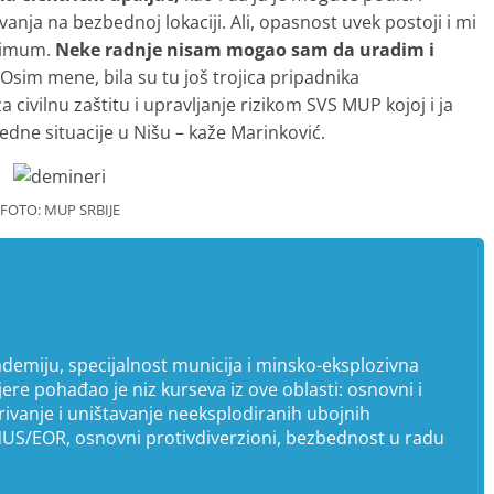
vanja na bezbednoj lokaciji. Ali, opasnost uvek postoji i mi
nimum.
Neke radnje nisam mogao sam da uradim i
Osim mene, bila su tu još trojica pripadnika
a civilnu zaštitu i upravljanje rizikom SVS MUP kojoj i ja
edne situacije u Nišu – kaže Marinković.
FOTO: MUP SRBIJE
ademiju, specijalnost municija i minsko-eksplozivna
ere pohađao je niz kurseva iz ove oblasti: osnovni i
krivanje i uništavanje neeksplodiranih ubojnih
 NUS/EOR, osnovni protivdiverzioni, bezbednost u radu