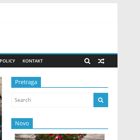
ovako uvek pripremam teren! FOTO
POLICY
KONTAKT
Pretraga
Novo