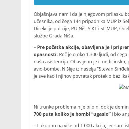
Objašnjava nam i da je njegovom prilasku bom
učesnika, od čega 144 pripadnika MUP iz Sek
Direkcije policije, PU Niš, SIKT i SL MUP, Ode
službe Grada Niša.
–
Pre početka akcije, obavljena je i pripr
opasnosti.
Reč je o oko 1.300 ljudi, od čega
naša asistencija. Obavljeno je i medicinsko
avio-bombe. Nišlije iz naselja “Stevan Sinđel
je sve kao i njihov povratak proteklo bez ik
Ni trunke problema nije bilo ni dok je dem
700 puta koliko je bombi “ugasio”
i bio an
– I ukupno na više od 1.000 akcija, jer sam i