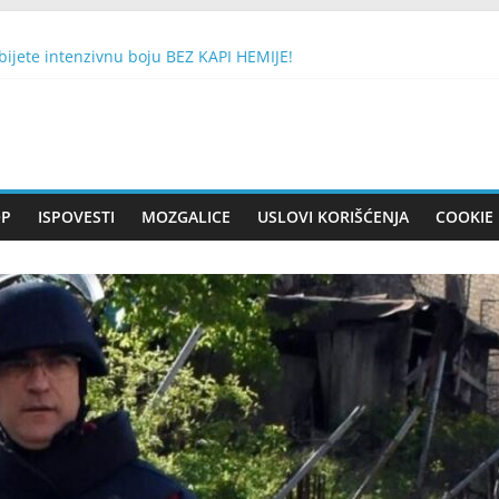
ijete intenzivnu boju BEZ KAPI HEMIJE!
TE 1 BROJ SA DRVETA: Evo da li će vam se želja ostvariti
n se smatra nesretnim, a drugi ‘dobitkom na lutriji’
sluškuje Mobitel
EŠKU NATO BOMBU SA 430 KG EKSPLOZIVA: Nisam sujeveran, ali 
OP
ISPOVESTI
MOZGALICE
USLOVI KORIŠĆENJA
COOKIE 