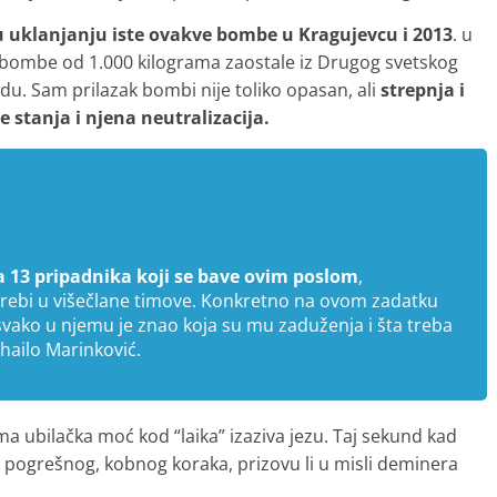
u uklanjanju iste ovakve bombe u Kragujevcu i 2013
. u
o-bombe od 1.000 kilograma zaostale iz Drugog svetskog
u. Sam prilazak bombi nije toliko opasan, ali
strepnja i
e stanja i njena neutralizacija.
a 13 pripadnika koji se bave ovim poslom
,
otrebi u višečlane timove. Konkretno na ovom zadatku
 svako u njemu je znao koja su mu zaduženja i šta treba
hailo Marinković.
ma ubilačka moć kod “laika” izaziva jezu. Taj sekund kad
 pogrešnog, kobnog koraka, prizovu li u misli deminera