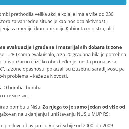
bi prethodila velika akcija koja je imala više od 230
tora za vanredne situacije kao nosioca aktivnosti,
ljenja za medije i komunikacije Kabineta ministra, ali i
ema evakuacije i građana i materijalnih dobara iz zone
 se 1.280 samo evakuisalo, a za 20 građana bila je potrebna
, protivpožarno i fizičko obezbeđenje mesta pronalaska
ić”, iz zone opasnosti, pokazali su izuzetnu saradljivost, pa
akvh problema – kaže za Novosti.
FOTO: MUP SRBIJE
inirao bombu u Nišu.
Za njega to je samo jedan od više od
gažovan na uklanjanju i uništavanju NUS u MUP RS:
ste poslove obavljao i u Vojsci Srbije od 2000. do 2009.