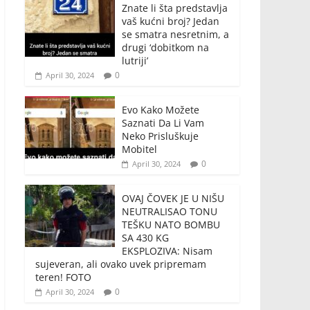
Znate li šta predstavlja
vaš kućni broj? Jedan
se smatra nesretnim, a
drugi ‘dobitkom na
lutriji’
0
April 30, 2024
Evo Kako Možete
Saznati Da Li Vam
Neko Prisluškuje
Mobitel
0
April 30, 2024
OVAJ ČOVEK JE U NIŠU
NEUTRALISAO TONU
TEŠKU NATO BOMBU
SA 430 KG
EKSPLOZIVA: Nisam
sujeveran, ali ovako uvek pripremam
teren! FOTO
0
April 30, 2024