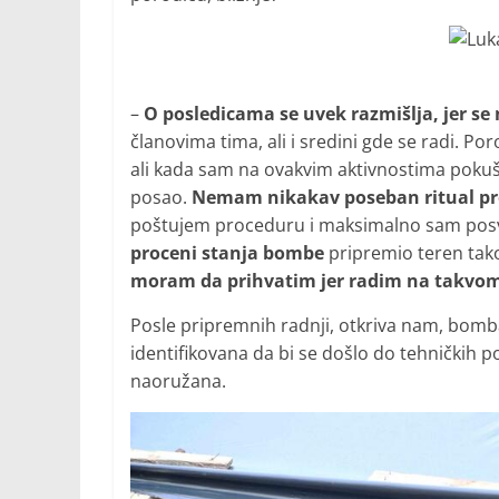
–
O posledicama se uvek razmišlja, jer se
članovima tima, ali i sredini gde se radi. 
ali kada sam na ovakvim aktivnostima pok
posao.
Nemam nikakav poseban ritual pre
poštujem proceduru i maksimalno sam posv
proceni stanja bombe
pripremio teren tak
moram da prihvatim jer radim na takvom
Posle pripremnih radnji, otkriva nam, bomba
identifikovana da bi se došlo do tehničkih p
naoružana.