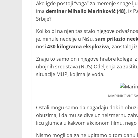
Ako igde postoji “vaga” za merenje snage ljud
ima
deminer Mihailo Marinković (48),
iz P
Srbije?
Koliko bi na njen tas stalo njegove odvažno
je, minule nedelje u Nišu,
sam prilazio neek
nosi
430 kilograma eksploziva,
zaostaloj i
Znaju to samo on i njegove hrabre kolege iz 
ubojnih sredstava (NUS) Odeljenja za zaštit
situacije MUP, kojima je vođa.
MARINKOVIĆ SA
Ostali mogu samo da nagađaju dok ih obuzim
obuzima, i da mu se dive uz neizmernu zahva
licu glumca u kakvom akcionom filmu, nego ž
Nismo mogli da ga ne upitamo o tom danu ka