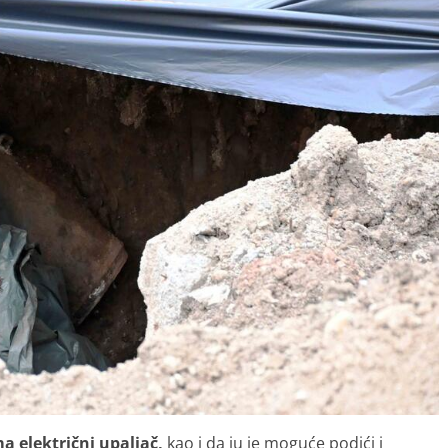
 električni upaljač,
kao i da ju je moguće podići i