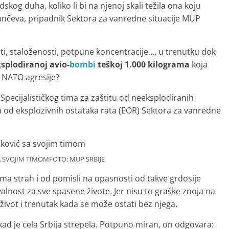
skog duha, koliko li bi na njenoj skali težila ona koju
ančeva, pripadnik Sektora za vanredne situacije MUP
sti, staloženosti, potpune koncentracije…, u trenutku dok
splodiranoj avio-
bombi
teškoj 1.000 kilograma
koja
z NATO agresije?
Specijalističkog tima za zaštitu od neeksplodiranih
u od eksplozivnih ostataka rata (EOR) Sektora za vanredne
 SVOJIM TIMOMFOTO: MUP SRBIJE
a strah i od pomisli na opasnosti od takve grdosije
lnost za sve spasene živote. Jer nisu to graške znoja na
ivot i trenutak kada se može ostati bez njega.
d je cela Srbija strepela. Potpuno miran, on odgovara: