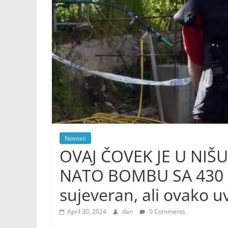
Novosti
OVAJ ČOVEK JE U NI
NATO BOMBU SA 430 
sujeveran, ali ovako 
April 30, 2024
dan
0 Comments