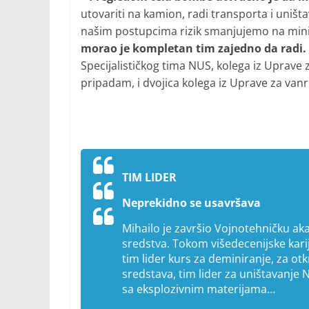
utovariti na kamion, radi transporta i uništa
našim postupcima rizik smanjujemo na mi
morao je kompletan tim zajedno da radi.
Specijalističkog tima NUS, kolega iz Uprave z
pripadam, i dvojica kolega iz Uprave za vanr
TIM LIDER
Neprekidno se usavršava
Mihailo je završio Vojnotehničku ak
sredstva. Tokom višedecenijske karij
tim lider kurs za deminiranje, za ot
sredstava, tim lider za uništavanje
sa eksplozivnim materijama…