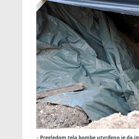
–
Pregledom tela bombe utvrđeno je da ima