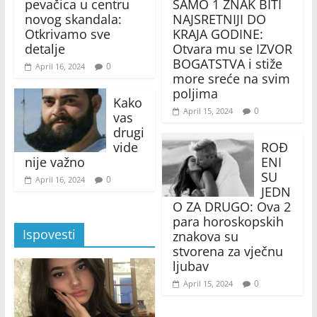
pevačica u centru
SAMO 1 ZNAK BITI
novog skandala:
NAJSRETNIJI DO
Otkrivamo sve
KRAJA GODINE:
detalje
Otvara mu se IZVOR
BOGATSTVA i stiže
0
April 16, 2024
more sreće na svim
poljima
Kako
0
April 15, 2024
vas
drugi
vide
ROĐ
nije važno
ENI
SU
0
April 16, 2024
JEDN
O ZA DRUGO: Ova 2
para horoskopskih
Ispovesti
znakova su
stvorena za vječnu
ljubav
0
April 15, 2024