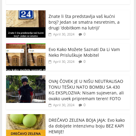
Znate li šta predstavlja vaš kućni
broj? Jedan se smatra nesretnim, a
drugi ‘dobitkom na lutriji’
0
April 30, 2024
Evo Kako Možete Saznati Da Li Vam
Neko Prisluškuje Mobitel
0
April 30, 2024
OVAJ ČOVEK JE U NIŠU NEUTRALISAO
TONU TEŠKU NATO BOMBU SA 430
KG EKSPLOZIVA: Nisam sujeveran, ali
ovako uvek pripremam teren! FOTO
0
April 30, 2024
DREČAVO ZELENA BOJA JAJA: Evo kako
da dobijete intenzivnu boju BEZ KAPI
HEMIJE!