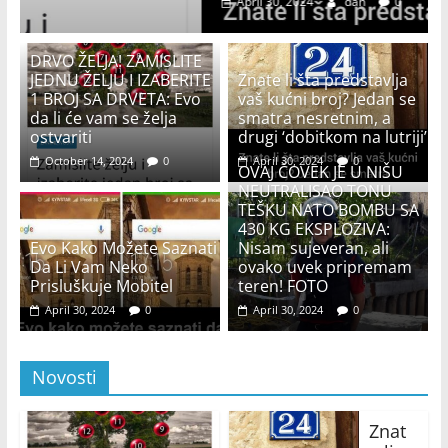
April 30, 2024
dan
0
DRVO ŽELJA! ZAMISLITE
JEDNU ŽELJU I IZABERITE
Znate li šta predstavlja
1 BROJ SA DRVETA: Evo
vaš kućni broj? Jedan se
da li će vam se želja
smatra nesretnim, a
ostvariti
drugi ‘dobitkom na lutriji’
October 14, 2024
0
April 30, 2024
0
OVAJ ČOVEK JE U NIŠU
NEUTRALISAO TONU
TEŠKU NATO BOMBU SA
430 KG EKSPLOZIVA:
Evo Kako Možete Saznati
Nisam sujeveran, ali
Da Li Vam Neko
ovako uvek pripremam
Prisluškuje Mobitel
teren! FOTO
April 30, 2024
0
April 30, 2024
0
Novosti
Znat