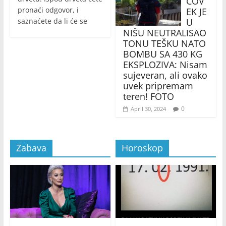
ČOV
pronaći odgovor, i
EK JE
U
saznaćete da li će se
NIŠU NEUTRALISAO
TONU TEŠKU NATO
BOMBU SA 430 KG
EKSPLOZIVA: Nisam
sujeveran, ali ovako
uvek pripremam
teren! FOTO
0
April 30, 2024
Zabava
Horoskop