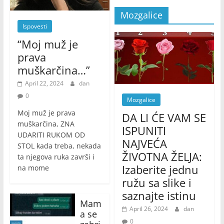
Mozgalice
Ispovesti
“Moj muž je
prava
muškarčina…”
April 22, 2024
dan
0
Mozgalice
Moj muž je prava
DA LI ĆE VAM SE
muškarčina, ZNA
ISPUNITI
UDARITI RUKOM OD
NAJVEĆA
STOL kada treba, nekada
ŽIVOTNA ŽELJA:
ta njegova ruka završi i
Izaberite jednu
na mome
ružu sa slike i
saznajte istinu
Mam
April 26, 2024
dan
a se
0