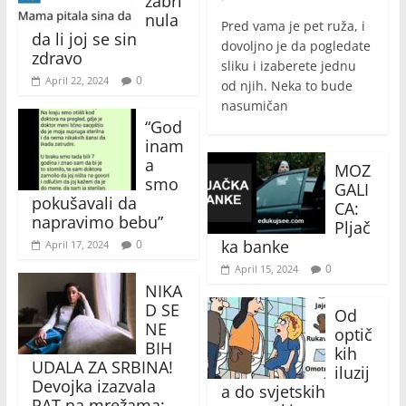
zabri
nula
Pred vama je pet ruža, i
da li joj se sin
dovoljno je da pogledate
zdravo
sliku i izaberete jednu
0
April 22, 2024
od njih. Neka to bude
nasumičan
“God
inam
a
MOZ
smo
GALI
pokušavali da
CA:
napravimo bebu”
Pljač
ka banke
0
April 17, 2024
0
April 15, 2024
NIKA
D SE
Od
NE
optič
BIH
kih
UDALA ZA SRBINA!
iluzij
Devojka izazvala
a do svjetskih
RAT na mrežama: