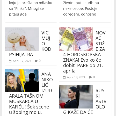
koju je prešla po odlasku
životni put i sudbinu
sa “Pinka”. Mnogi se
neke osobe. Postoje
pitaju gde
određeni, odnosno
VIC:
NOV
MUJ
AC
O
STIŽ
KOD
E ZA
PSIHIJATRA
4 HOROSKOPSKA
ZNAKA! Evo ko će
0
April 17, 2024
dobiti PARE do 21.
aprila
ANA
0
April 19, 2024
NIKO
LIĆ
IZUD
RUS
ARALA TAŠNOM
KI
MUŠKARCA U
ASTR
KAFIĆU! Šok scene
OLO
u šoping molu,
G KAŽE DA ĆE