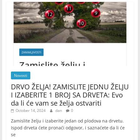
Novosti
DRVO ŽELJA! ZAMISLITE JEDNU ŽELJU
I IZABERITE 1 BROJ SA DRVETA: Evo
da li će vam se želja ostvariti
October 14, 2024
dan
0
Zamislite želju i izaberite jedan od plodova na drvetu.
Ispod drveta ćete pronaći odgovor, i saznaćete da li će
se