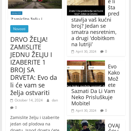
e li
šta
pred
stavlja vaš kućni
broj? Jedan se
Novosti
smatra nesretnim,
a drugi ‘dobitkom
DRVO ŽELJA!
na lutriji’
ZAMISLITE
0
April 30, 2024
JEDNU ŽELJU I
IZABERITE 1
Evo
BROJ SA
Kako
DRVETA: Evo da
Mož
li će vam se
ete
Saznati Da Li Vam
želja ostvariti
Neko Prisluškuje
October 14, 2024
dan
Mobitel
0
0
April 30, 2024
Zamislite želju i izaberite
jedan od plodova na
OVAJ
drvetu. Ispod drveta ćete