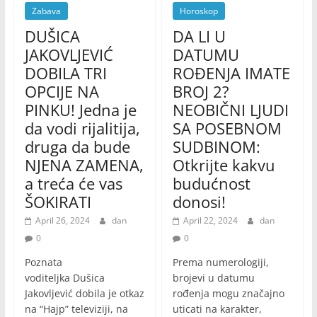
Zabava
Horoskop
DUŠICA
DA LI U
JAKOVLJEVIĆ
DATUMU
DOBILA TRI
ROĐENJA IMATE
OPCIJE NA
BROJ 2?
PINKU! Jedna je
NEOBIČNI LJUDI
da vodi rijalitija,
SA POSEBNOM
druga da bude
SUDBINOM:
NJENA ZAMENA,
Otkrijte kakvu
a treća će vas
budućnost
ŠOKIRATI
donosi!
April 26, 2024
dan
April 22, 2024
dan
0
0
Poznata
Prema numerologiji,
voditeljka Dušica
brojevi u datumu
Jakovljević dobila je otkaz
rođenja mogu značajno
na “Hajp” televiziji, na
uticati na karakter,