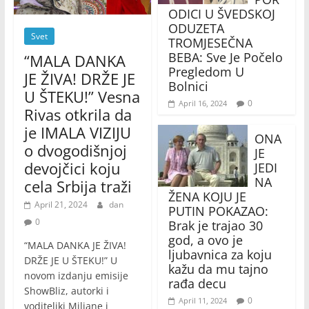
ODICI U ŠVEDSKOJ
ODUZETA
Svet
TROMJESEČNA
BEBA: Sve Je Počelo
“MALA DANKA
Pregledom U
JE ŽIVA! DRŽE JE
Bolnici
U ŠTEKU!” Vesna
0
April 16, 2024
Rivas otkrila da
je IMALA VIZIJU
ONA
o dvogodišnjoj
JE
devojčici koju
JEDI
NA
cela Srbija traži
ŽENA KOJU JE
April 21, 2024
dan
PUTIN POKAZAO:
0
Brak je trajao 30
god, a ovo je
“MALA DANKA JE ŽIVA!
ljubavnica za koju
DRŽE JE U ŠTEKU!” U
kažu da mu tajno
novom izdanju emisije
rađa decu
ShowBliz, autorki i
0
April 11, 2024
voditeljki Miljane i