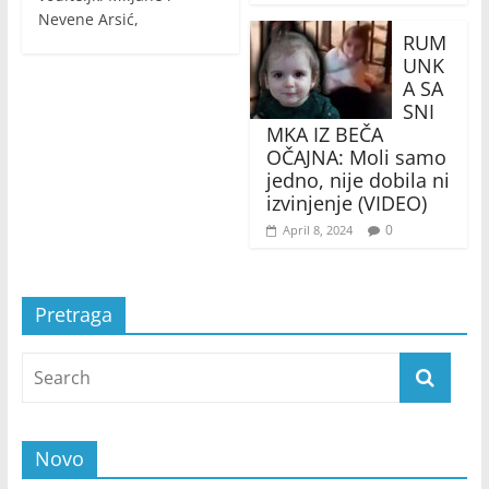
Nevene Arsić,
RUM
UNK
A SA
SNI
MKA IZ BEČA
OČAJNA: Moli samo
jedno, nije dobila ni
izvinjenje (VIDEO)
0
April 8, 2024
Pretraga
Novo