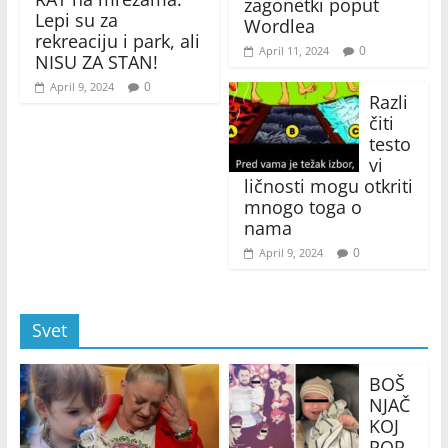
zagonetki poput
Lepi su za
Wordlea
rekreaciju i park, ali
0
April 11, 2024
NISU ZA STAN!
0
April 9, 2024
Razli
čiti
testo
vi
ličnosti mogu otkriti
mnogo toga o
nama
0
April 9, 2024
Svet
BOŠ
NJAČ
KOJ
POR