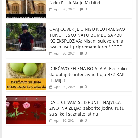
Neko Prisluškuje Mobitel
0
April 30, 2024
OVAJ ČOVEK JE U NIŠU NEUTRALISAO
TONU TEŠKU NATO BOMBU SA 430
KG EKSPLOZIVA: Nisam sujeveran, ali
ovako uvek pripremam teren! FOTO
0
April 30, 2024
DREČAVO ZELENA BOJA JAJA: Evo kako
da dobijete intenzivnu boju BEZ KAPI
HEMIJE!
0
April 30, 2024
DA LI ĆE VAM SE ISPUNITI NAJVEĆA
ŽIVOTNA ŽELJA: Izaberite jednu ružu
sa slike i saznajte istinu
0
April 26, 2024