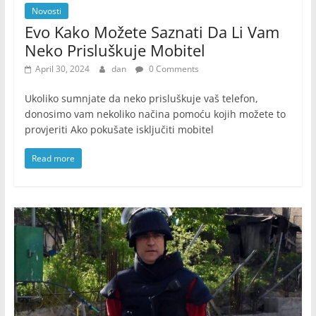
Novosti
Evo Kako Možete Saznati Da Li Vam
Neko Prisluškuje Mobitel
April 30, 2024
dan
0 Comments
Ukoliko sumnjate da neko prisluškuje vaš telefon,
donosimo vam nekoliko načina pomoću kojih možete to
provjeriti Ako pokušate isključiti mobitel
Read more