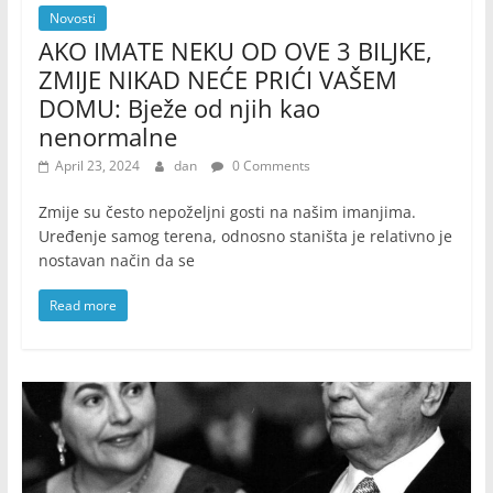
Novosti
AKO IMATE NEKU OD OVE 3 BILJKE,
ZMIJE NIKAD NEĆE PRIĆI VAŠEM
DOMU: Bježe od njih kao
nenormalne
April 23, 2024
dan
0 Comments
Zmije su često nepoželjni gosti na našim imanjima.
Uređenje samog terena, odnosno staništa je relativno je
nostavan način da se
Read more