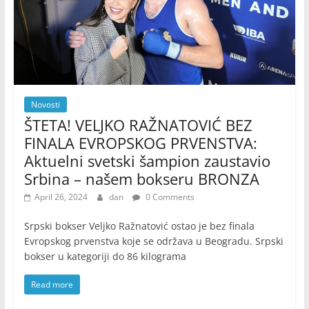
Novosti
ŠTETA! VELJKO RAŽNATOVIĆ BEZ
FINALA EVROPSKOG PRVENSTVA:
Aktuelni svetski šampion zaustavio
Srbina – našem bokseru BRONZA
April 26, 2024
dan
0 Comments
Srpski bokser Veljko Ražnatović ostao je bez finala
Evropskog prvenstva koje se održava u Beogradu. Srpski
bokser u kategoriji do 86 kilograma
Read more