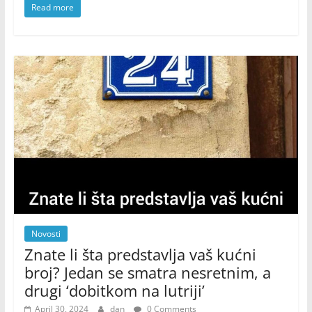
Read more
Novosti
Znate li šta predstavlja vaš kućni
broj? Jedan se smatra nesretnim, a
drugi ‘dobitkom na lutriji’
April 30, 2024
dan
0 Comments