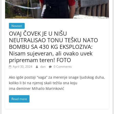
Novosti
OVAJ ČOVEK JE U NIŠU
NEUTRALISAO TONU TEŠKU NATO
BOMBU SA 430 KG EKSPLOZIVA:
Nisam sujeveran, ali ovako uvek
pripremam teren! FOTO
April 30, 2024
dan
0 Comments
Ako igde postoji “vaga” za merenje snage ljudskog duha,
koliko li bi na njenoj skali težila ona koju
ima deminer Mihailo Marinković
Read more