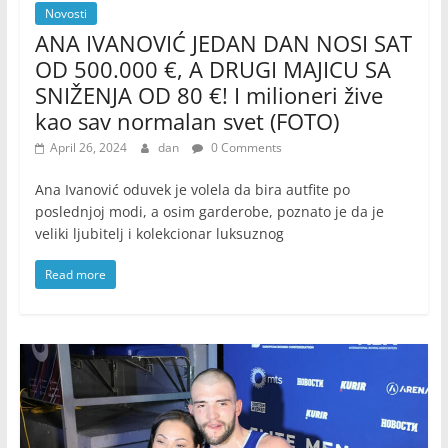
Novosti
ANA IVANOVIĆ JEDAN DAN NOSI SAT
OD 500.000 €, A DRUGI MAJICU SA
SNIŽENJA OD 80 €! I milioneri žive
kao sav normalan svet (FOTO)
April 26, 2024
dan
0 Comments
Ana Ivanović oduvek je volela da bira autfite po
poslednjoj modi, a osim garderobe, poznato je da je
veliki ljubitelj i kolekcionar luksuznog
Read more