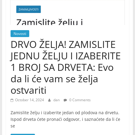
Novosti
DRVO ŽELJA! ZAMISLITE
JEDNU ŽELJU I IZABERITE
1 BROJ SA DRVETA: Evo
da li će vam se želja
ostvariti
October 14, 2024
dan
0 Comments
Zamislite želju i izaberite jedan od plodova na drvetu.
Ispod drveta ćete pronaći odgovor, i saznaćete da li će
se