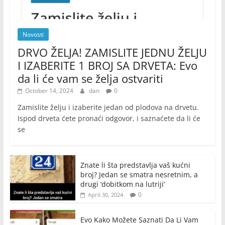
Novosti
DRVO ŽELJA! ZAMISLITE JEDNU ŽELJU
I IZABERITE 1 BROJ SA DRVETA: Evo
da li će vam se želja ostvariti
October 14, 2024
dan
0
Zamislite želju i izaberite jedan od plodova na drvetu.
Ispod drveta ćete pronaći odgovor, i saznaćete da li će
se
Znate li šta predstavlja vaš kućni
broj? Jedan se smatra nesretnim, a
drugi ‘dobitkom na lutriji’
0
April 30, 2024
Evo Kako Možete Saznati Da Li Vam