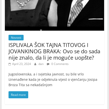
Novosti
ISPLIVALA ŠOK TAJNA TITOVOG I
JOVANKINOG BRAKA: Ovo se do sada
nije znalo, da li je moguće uopšte?
April 23, 2024
dan
0 Comments
Jugoslovenska, a i svjetska javnost, su bile vrlo
iznenađene kada je odjeknula vijest o vjenčanju Josipa
Broza Tita sa nekadašnjom
Read more