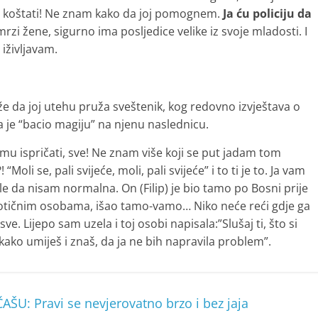
 je koštati! Ne znam kako da joj pomognem.
Ja ću policiju da
mrzi žene, sigurno ima posljedice velike iz svoje mladosti. I
iživljavam.
e da joj utehu pruža sveštenik, kog redovno izvještava o
a je “bacio magiju” na njenu naslednicu.
 mu ispričati, sve! Ne znam više koji se put jadam tom
oli se, pali svijeće, moli, pali svijeće” i to ti je to. Ja vam
le da nisam normalna. On (Filip) je bio tamo po Bosni prije
a dotičnim osobama, išao tamo-vamo… Niko neće reći gdje ga
ve. Lijepo sam uzela i toj osobi napisala:”Slušaj ti, što si
ako umiješ i znaš, da ja ne bih napravila problem”.
U: Pravi se nevjerovatno brzo i bez jaja