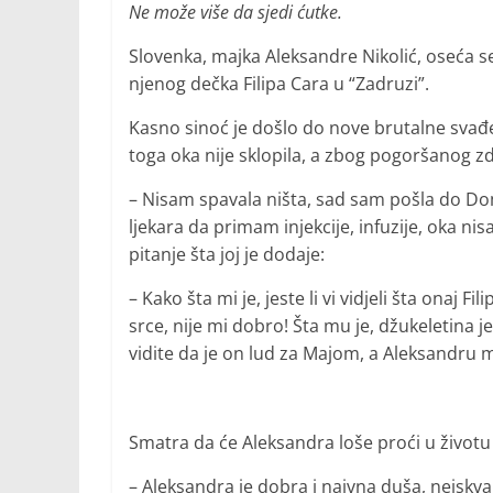
Ne može više da sjedi ćutke.
Slovenka, majka Aleksandre Nikolić, oseća s
njenog dečka Filipa Cara u “Zadruzi”.
Kasno sinoć je došlo do nove brutalne svađe
toga oka nije sklopila, a zbog pogoršanog zd
– Nisam spavala ništa, sad sam pošla do Do
ljekara da primam injekcije, infuzije, oka ni
pitanje šta joj je dodaje:
– Kako šta mi je, jeste li vi vidjeli šta onaj F
srce, nije mi dobro! Šta mu je, džukeletina 
vidite da je on lud za Majom, a Aleksandru m
Smatra da će Aleksandra loše proći u životu j
– Aleksandra je dobra i naivna duša, neisk