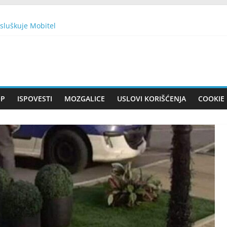
sluškuje Mobitel
EŠKU NATO BOMBU SA 430 KG EKSPLOZIVA: Nisam sujeveran, ali 
ijete intenzivnu boju BEZ KAPI HEMIJE!
TE 1 BROJ SA DRVETA: Evo da li će vam se želja ostvariti
n se smatra nesretnim, a drugi ‘dobitkom na lutriji’
OP
ISPOVESTI
MOZGALICE
USLOVI KORIŠĆENJA
COOKIE 