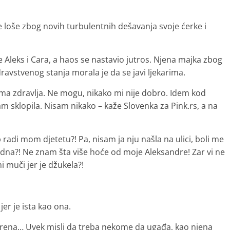
e loše zbog novih turbulentnih dešavanja svoje ćerke i
 Aleks i Cara, a haos se nastavio jutros. Njena majka zbog
ravstvenog stanja morala je da se javi ljekarima.
ma zdravlja. Ne mogu, nikako mi nije dobro. Idem kod
sam sklopila. Nisam nikako – kaže Slovenka za Pink.rs, a na
ilip radi mom djetetu?! Pa, nisam ja nju našla na ulici, boli me
jedna?! Ne znam šta više hoće od moje Aleksandre! Zar vi ne
i muči jer je džukela?!
er je ista kao ona.
varena… Uvek misli da treba nekome da ugađa, kao njena