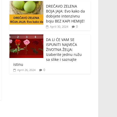
DREČAVO ZELENA
BOJA JAJA: Evo kako da
dobijete intenzivnu
boju BEZ KAPI HEMIJE!
0
April 30, 2024
DA LI ĆE VAM SE
ISPUNITI NAJVEĆA
ŽIVOTNA ŽELJA:
Izaberite jednu ružu
sa slike i saznajte
istinu
0
April 26, 2024