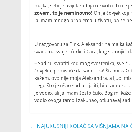
majka, sebi je uvijek zadnja u životu. To će
zovem, to je neminovno!
On je čovjek koji 
ja imam mnogo problema u životu, pa se ne 
U razgovoru za Pink. Aleksandrina majka kaž
svađama svoje kćerke i Cara, kog sumnjiči d
– Sad ću svratiti kod mog sveštenika, sve ću
čovjeku, pomisliće da sam luda! Šta mi kaže?! “M
kažem, ovo nije moja Aleksandra, a ljudi mis
nego što je ušao sad u rijaliti, bio tamo s
je vodio, ali ja imam šesto čulo, Bog mi kaže s
vodio ovoga tamo i zakuhao, otkuhavaj sad k
←
NAJUKUSNIJI KOLAČ SA VIŠNJAMA NA ČAŠ