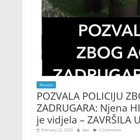
Novosti
POZVALA POLICIJU Z
ZADRUGARA: Njena HIT
je vidjela – ZAVRŠILA
February 22, 2023
dan
0 Comments