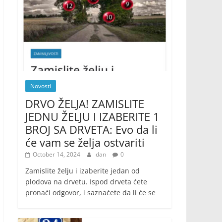
Novosti
DRVO ŽELJA! ZAMISLITE
JEDNU ŽELJU I IZABERITE 1
BROJ SA DRVETA: Evo da li
će vam se želja ostvariti
October 14, 2024
dan
0
Zamislite želju i izaberite jedan od
plodova na drvetu. Ispod drveta ćete
pronaći odgovor, i saznaćete da li će se