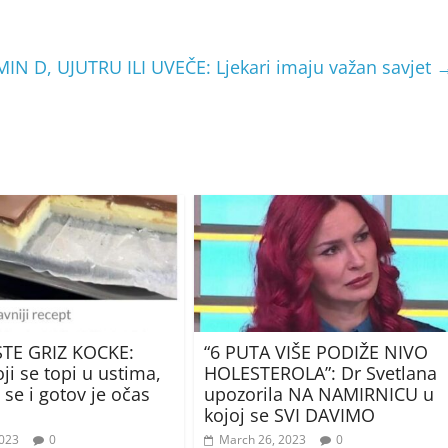
MIN D, UJUTRU ILI UVEČE: Ljekari imaju važan savjet
TE GRIZ KOCKE:
“6 PUTA VIŠE PODIŽE NIVO
ji se topi u ustima,
HOLESTEROLA”: Dr Svetlana
 se i gotov je očas
upozorila NA NAMIRNICU u
kojoj se SVI DAVIMO
2023
0
March 26, 2023
0