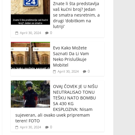
Znate li šta predstavlja
vaš kućni broj? Jedan
se smatra nesretnim, a
drugi ‘dobitkom na
lutriji’
0
April 30, 2024
Evo Kako Možete
Saznati Da Li Vam
Neko Prisluškuje
Mobitel
0
April 30, 2024
OVAJ ČOVEK JE U NIŠU
NEUTRALISAO TONU
TEŠKU NATO BOMBU
SA 430 KG
EKSPLOZIVA: Nisam
sujeveran, ali ovako uvek pripremam
teren! FOTO
0
April 30, 2024