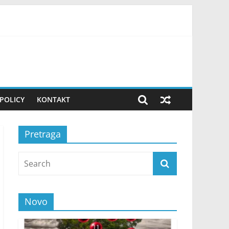
ovako uvek pripremam teren! FOTO
POLICY
KONTAKT
Pretraga
Novo