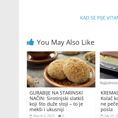
KAD SE PIJE VITA
You May Also Like
GURABIJE NA STARINSKI
KREMAS
NAČIN: Sirotinjski slatkiš
Kolač ko
koji što duže stoji – to je
ne peče
mekši i ukusniji
posla
March 4, 2023
0
July 25, 