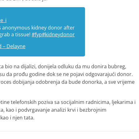
e_i
is anonymous kidney donor after
grab a tissue!
#fyp
#kidneydonor
d – Delayne
ata bio na dijalizi, donijela odluku da mu donira bubreg,
 su da prođu godine dok se ne pojavi odgovarajući donor.
proces dobijanja odobrenja da bude donorka, a sve vrijeme
setine telefonskih poziva sa socijalnim radnicima, ljekarima i
 kao i podvrgavanje analizi krvi i bezbrojnim
kao i njen tata.