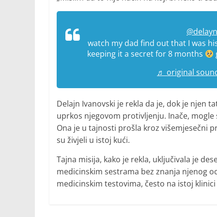
@delayn
watch my dad find out that I was h
keeping it a secret for 8 months
♬ original soun
Delajn Ivanovski je rekla da je, dok je njen t
uprkos njegovom protivljenju. Inače, mogle
Ona je u tajnosti prošla kroz višemjesečni 
su živjeli u istoj kući.
Tajna misija, kako je rekla, uključivala je de
medicinskim sestrama bez znanja njenog oca,
medicinskim testovima, često na istoj klinici 