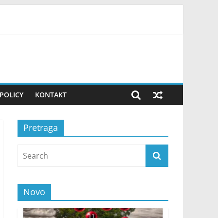
ovako uvek pripremam teren! FOTO
POLICY
KONTAKT
Pretraga
Novo