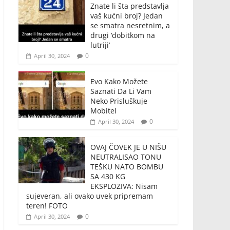
Znate li šta predstavlja
vaš kućni broj? Jedan
se smatra nesretnim, a
drugi ‘dobitkom na
lutriji’
0
April 30, 2024
Evo Kako Možete
Saznati Da Li Vam
Neko Prisluškuje
Mobitel
0
April 30, 2024
OVAJ ČOVEK JE U NIŠU
NEUTRALISAO TONU
TEŠKU NATO BOMBU
SA 430 KG
EKSPLOZIVA: Nisam
sujeveran, ali ovako uvek pripremam
teren! FOTO
0
April 30, 2024