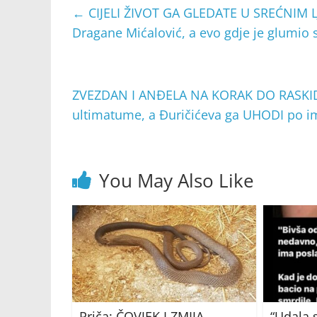
←
CIJELI ŽIVOT GA GLEDATE U SREĆNIM LJ
Dragane Mićalović, a evo gdje je glumio
ZVEZDAN I ANĐELA NA KORAK DO RASKIDA:
ultimatume, a Đuričićeva ga UHODI po 
You May Also Like
Priča: ČOVJEK I ZMIJA
“Udala 