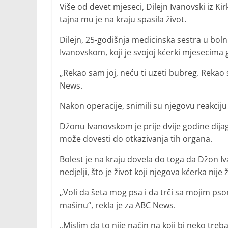
Više od devet mjeseci, Dilejn Ivanovski iz Kir
tajna mu je na kraju spasila život.
Dilejn, 25-godišnja medicinska sestra u boln
Ivanovskom, koji je svojoj kćerki mjesecima
„Rekao sam joj, neću ti uzeti bubreg. Rekao 
News.
Nakon operacije, snimili su njegovu reakciju
Džonu Ivanovskom je prije dvije godine dijag
može dovesti do otkazivanja tih organa.
Bolest je na kraju dovela do toga da Džon Ivan
nedjelji, što je život koji njegova kćerka nije 
„Voli da šeta mog psa i da trči sa mojim psom 
mašinu“, rekla je za ABC News.
„Mislim da to nije način na koji bi neko trebal