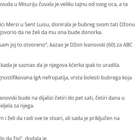
kvuda u Misuriju čuvala je veliku tajnu od svog oca, a ta
ici Mersi u Sent Luisu, donirala je bubreg svom tati Džonu
 govorio da ne želi da mu ona bude donorka.
sam joj to otvoreno“, kazao je Džon Ivanovski (60) za ABC
 kada je saznao da je njegova kćerka ipak to uradila.
nostifikovana IgA nefropatija, vrsta bolesti bubrega koja
ovski bude na dijalizi četiri do pet sati, četiri dana u
željela za njega.
i želi da radi sve te stvari, ali sada je priključen na
o da živi“, dodala je.