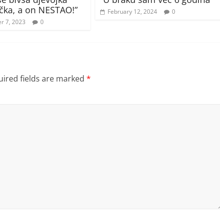
ka, a on NESTAO!”
February 12, 2024
0
r 7, 2023
0
ired fields are marked
*