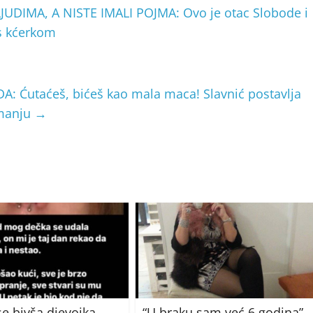
UDIMA, A NISTE IMALI POJMA: Ovo je otac Slobode i
 s kćerkom
 Ćutaćeš, bićeš kao mala maca! Slavnić postavlja
imanju
→
se bivša djevojka
“U braku sam već 6 godina”