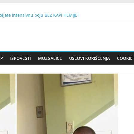
ijete intenzivnu boju BEZ KAPI HEMIJE!
TE 1 BROJ SA DRVETA: Evo da li će vam se želja ostvariti
n se smatra nesretnim, a drugi ‘dobitkom na lutriji’
sluškuje Mobitel
EŠKU NATO BOMBU SA 430 KG EKSPLOZIVA: Nisam sujeveran, ali 
OP
ISPOVESTI
MOZGALICE
USLOVI KORIŠĆENJA
COOKIE 