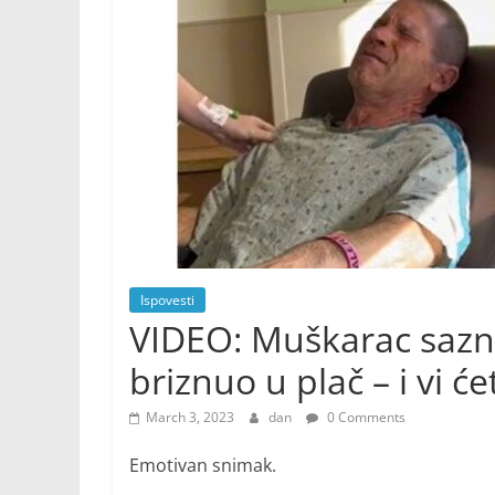
Ispovesti
VIDEO: Muškarac sazn
briznuo u plač – i vi će
March 3, 2023
dan
0 Comments
Emotivan snimak.