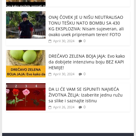
OVAJ ČOVEK JE U NIŠU NEUTRALISAO
TONU TEŠKU NATO BOMBU SA 430
KG EKSPLOZIVA: Nisam sujeveran, ali
ovako uvek pripremam teren! FOTO
0
April 30, 2024
DREČAVO ZELENA BOJA JAJA: Evo kako
da dobijete intenzivnu boju BEZ KAPI
HEMIJE!
0
April 30, 2024
DA LI ĆE VAM SE ISPUNITI NAJVEĆA
ŽIVOTNA ŽELJA: Izaberite jednu ružu
sa slike i saznajte istinu
0
April 26, 2024