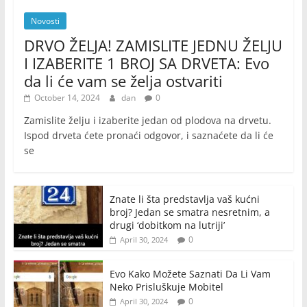
Novosti
DRVO ŽELJA! ZAMISLITE JEDNU ŽELJU
I IZABERITE 1 BROJ SA DRVETA: Evo
da li će vam se želja ostvariti
October 14, 2024
dan
0
Zamislite želju i izaberite jedan od plodova na drvetu.
Ispod drveta ćete pronaći odgovor, i saznaćete da li će
se
Znate li šta predstavlja vaš kućni
broj? Jedan se smatra nesretnim, a
drugi ‘dobitkom na lutriji’
0
April 30, 2024
Evo Kako Možete Saznati Da Li Vam
Neko Prisluškuje Mobitel
0
April 30, 2024