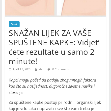
Svet
SNAŽAN LIJEK ZA VAŠE
SPUŠTENE KAPKE: Vidjet’
ćete rezultate u samo 2
minute!
April 17, 2023
dan
0 Comments
K
apci mogu početi da padaju zbog mnogih faktora
kao što su nasljednost, dugoročne životne navike i
starenje.
Za spuštene kapke postoji prirodni i organski lijek
koji je vrlo lako napraviti i sve što vam treba je