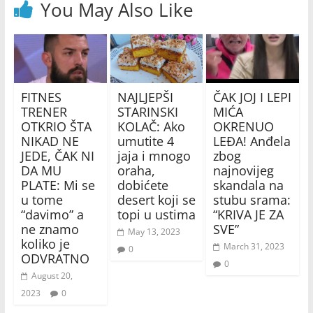
You May Also Like
FITNES
NAJLJEPŠI
ČAK JOJ I LEPI
TRENER
STARINSKI
MIĆA
OTKRIO ŠTA
KOLAČ: Ako
OKRENUO
NIKAD NE
umutite 4
LEĐA! Anđela
JEDE, ČAK NI
jaja i mnogo
zbog
DA MU
oraha,
najnovijeg
PLATE: Mi se
dobićete
skandala na
u tome
desert koji se
stubu srama:
“davimo” a
topi u ustima
“KRIVA JE ZA
ne znamo
SVE”
May 13, 2023
koliko je
March 31, 2023
0
ODVRATNO
0
August 20,
2023
0