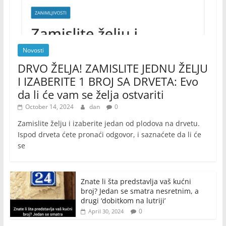
Novosti
DRVO ŽELJA! ZAMISLITE JEDNU ŽELJU
I IZABERITE 1 BROJ SA DRVETA: Evo
da li će vam se želja ostvariti
October 14, 2024
dan
0
Zamislite želju i izaberite jedan od plodova na drvetu.
Ispod drveta ćete pronaći odgovor, i saznaćete da li će
se
Znate li šta predstavlja vaš kućni
broj? Jedan se smatra nesretnim, a
drugi ‘dobitkom na lutriji’
0
April 30, 2024