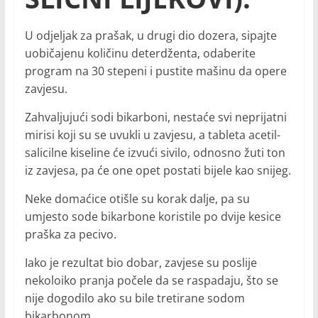
U odjeljak za prašak, u drugi dio dozera, sipajte
uobičajenu količinu deterdženta, odaberite
program na 30 stepeni i pustite mašinu da opere
zavjesu.
Zahvaljujući sodi bikarboni, nestaće svi neprijatni
mirisi koji su se uvukli u zavjesu, a tableta acetil-
salicilne kiseline će izvući sivilo, odnosno žuti ton
iz zavjesa, pa će one opet postati bijele kao snijeg.
Neke domaćice otišle su korak dalje, pa su
umjesto sode bikarbone koristile po dvije kesice
praška za pecivo.
Iako je rezultat bio dobar, zavjese su poslije
nekoloiko pranja počele da se raspadaju, što se
nije dogodilo ako su bile tretirane sodom
bikarbonom.