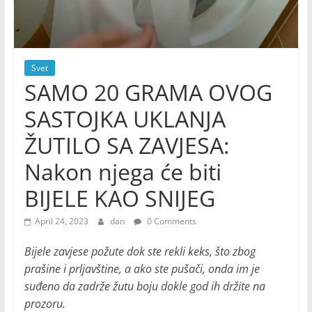
Svet
SAMO 20 GRAMA OVOG
SASTOJKA UKLANJA
ŽUTILO SA ZAVJESA:
Nakon njega će biti
BIJELE KAO SNIJEG
April 24, 2023
dan
0 Comments
Bijele zavjese požute dok ste rekli keks, što zbog
prašine i prljavštine, a ako ste pušači, onda im je
suđeno da zadrže žutu boju dokle god ih držite na
prozoru.