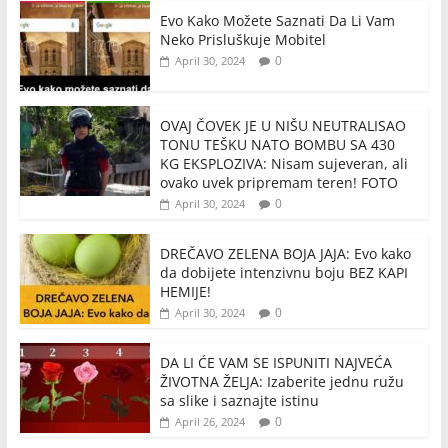
Evo Kako Možete Saznati Da Li Vam
Neko Prisluškuje Mobitel
0
April 30, 2024
OVAJ ČOVEK JE U NIŠU NEUTRALISAO
TONU TEŠKU NATO BOMBU SA 430
KG EKSPLOZIVA: Nisam sujeveran, ali
ovako uvek pripremam teren! FOTO
0
April 30, 2024
DREČAVO ZELENA BOJA JAJA: Evo kako
da dobijete intenzivnu boju BEZ KAPI
HEMIJE!
0
April 30, 2024
DA LI ĆE VAM SE ISPUNITI NAJVEĆA
ŽIVOTNA ŽELJA: Izaberite jednu ružu
sa slike i saznajte istinu
0
April 26, 2024