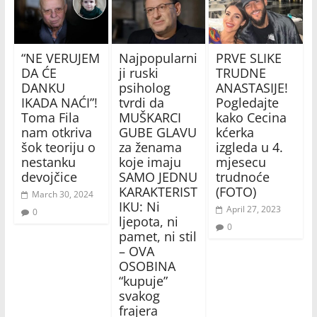
“NE VERUJEM
Najpopularni
PRVE SLIKE
DA ĆE
ji ruski
TRUDNE
DANKU
psiholog
ANASTASIJE!
IKADA NAĆI”!
tvrdi da
Pogledajte
Toma Fila
MUŠKARCI
kako Cecina
nam otkriva
GUBE GLAVU
kćerka
šok teoriju o
za ženama
izgleda u 4.
nestanku
koje imaju
mjesecu
devojčice
SAMO JEDNU
trudnoće
KARAKTERIST
(FOTO)
March 30, 2024
IKU: Ni
April 27, 2023
0
ljepota, ni
0
pamet, ni stil
– OVA
OSOBINA
“kupuje”
svakog
frajera