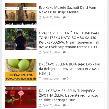
Evo Kako Možete Saznati Da Li Vam
Neko Prisluškuje Mobitel
0
April 30, 2024
OVAJ ČOVEK JE U NIŠU NEUTRALISAO
TONU TEŠKU NATO BOMBU SA 430
KG EKSPLOZIVA: Nisam sujeveran, ali
ovako uvek pripremam teren! FOTO
0
April 30, 2024
DREČAVO ZELENA BOJA JAJA: Evo kako
da dobijete intenzivnu boju BEZ KAPI
HEMIJE!
0
April 30, 2024
DA LI ĆE VAM SE ISPUNITI NAJVEĆA
ŽIVOTNA ŽELJA: Izaberite jednu ružu
sa slike i saznajte istinu
0
April 26, 2024