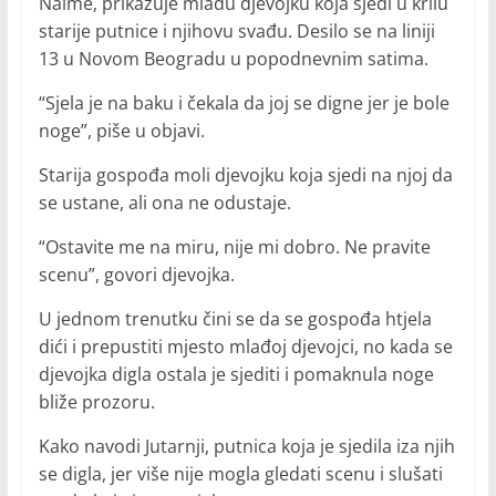
Naime, prikazuje mlađu djevojku koja sjedi u krilu
starije putnice i njihovu svađu. Desilo se na liniji
13 u Novom Beogradu u popodnevnim satima.
“Sjela je na baku i čekala da joj se digne jer je bole
noge”, piše u objavi.
Starija gospođa moli djevojku koja sjedi na njoj da
se ustane, ali ona ne odustaje.
“Ostavite me na miru, nije mi dobro. Ne pravite
scenu”, govori djevojka.
U jednom trenutku čini se da se gospođa htjela
dići i prepustiti mjesto mlađoj djevojci, no kada se
djevojka digla ostala je sjediti i pomaknula noge
bliže prozoru.
Kako navodi Jutarnji, putnica koja je sjedila iza njih
se digla, jer više nije mogla gledati scenu i slušati