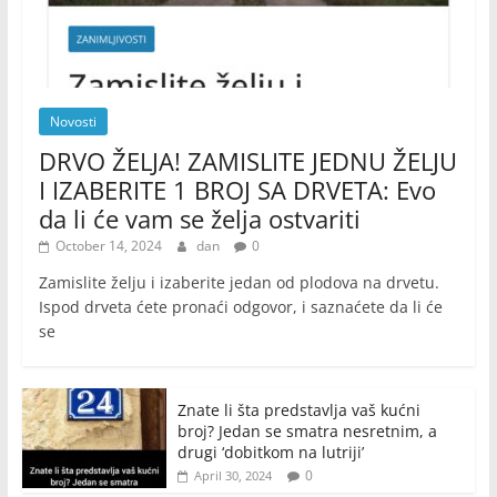
Novosti
DRVO ŽELJA! ZAMISLITE JEDNU ŽELJU
I IZABERITE 1 BROJ SA DRVETA: Evo
da li će vam se želja ostvariti
October 14, 2024
dan
0
Zamislite želju i izaberite jedan od plodova na drvetu.
Ispod drveta ćete pronaći odgovor, i saznaćete da li će
se
Znate li šta predstavlja vaš kućni
broj? Jedan se smatra nesretnim, a
drugi ‘dobitkom na lutriji’
0
April 30, 2024