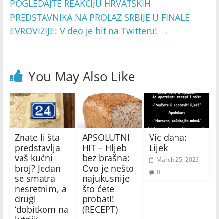
POGLEDAJTE REAKCIJU HRVATSKIH
PREDSTAVNIKA NA PROLAZ SRBIJE U FINALE
EVROVIZIJE: Video je hit na Twitteru!
→
You May Also Like
Znate li šta
APSOLUTNI
Vic dana:
predstavlja
HIT – Hljeb
Lijek
vaš kućni
bez brašna:
March 25, 2023
broj? Jedan
Ovo je nešto
0
se smatra
najukusnije
nesretnim, a
što ćete
drugi
probati!
‘dobitkom na
(RECEPT)