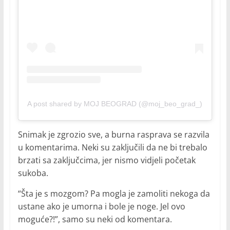
A post shared by MOJ BEOGRAD (@moj_beo_grad_)
Snimak je zgrozio sve, a burna rasprava se razvila
u komentarima. Neki su zaključili da ne bi trebalo
brzati sa zaključcima, jer nismo vidjeli početak
sukoba.
“Šta je s mozgom? Pa mogla je zamoliti nekoga da
ustane ako je umorna i bole je noge. Jel ovo
moguće?!”, samo su neki od komentara.