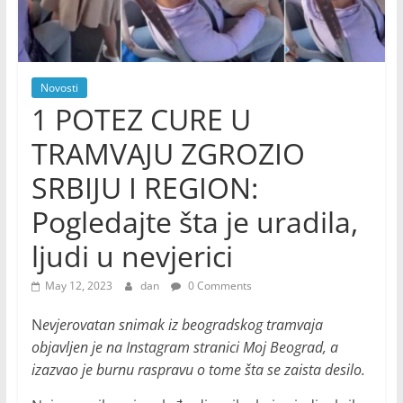
Novosti
1 POTEZ CURE U
TRAMVAJU ZGROZIO
SRBIJU I REGION:
Pogledajte šta je uradila,
ljudi u nevjerici
May 12, 2023
dan
0 Comments
N
evjerovatan snimak iz beogradskog tramvaja
objavljen je na Instagram stranici Moj Beograd, a
izazvao je burnu raspravu o tome šta se zaista desilo.