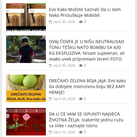
Evo Kako Možete Saznati Da Li Vam
Neko Prisluškuje Mobitel
0
April 30, 2024
OVAJ ČOVEK JE U NIŠU NEUTRALISAO
TONU TEŠKU NATO BOMBU SA 430
KG EKSPLOZIVA: Nisam sujeveran, ali
ovako uvek pripremam teren! FOTO
0
April 30, 2024
DREČAVO ZELENA BOJA JAJA: Evo kako
da dobijete intenzivnu boju BEZ KAPI
HEMIJE!
0
April 30, 2024
DA LI ĆE VAM SE ISPUNITI NAJVEĆA
ŽIVOTNA ŽELJA: Izaberite jednu ružu
sa slike i saznajte istinu
0
April 26, 2024