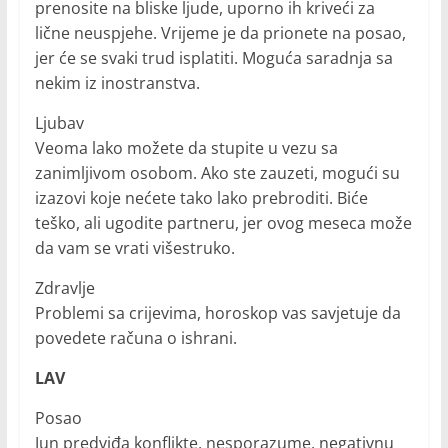
prenosite na bliske ljude, uporno ih kriveći za
lične neuspjehe. Vrijeme je da prionete na posao,
jer će se svaki trud isplatiti. Moguća saradnja sa
nekim iz inostranstva.
Ljubav
Veoma lako možete da stupite u vezu sa
zanimljivom osobom. Ako ste zauzeti, mogući su
izazovi koje nećete tako lako prebroditi. Biće
teško, ali ugodite partneru, jer ovog meseca može
da vam se vrati višestruko.
Zdravlje
Problemi sa crijevima, horoskop vas savjetuje da
povedete računa o ishrani.
LAV
Posao
Jun predviđa konflikte, nesporazume, negativnu