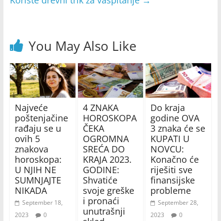
Koriste drevni trik za vaspitanje
→
You May Also Like
Najveće
4 ZNAKA
Do kraja
poštenjačine
HOROSKOPA
godine OVA
rađaju se u
ČEKA
3 znaka će se
ovih 5
OGROMNA
KUPATI U
znakova
SREĆA DO
NOVCU:
horoskopa:
KRAJA 2023.
Konačno će
U NJIH NE
GODINE:
riješiti sve
SUMNJAJTE
Shvatiće
finansijske
NIKADA
svoje greške
probleme
i pronaći
September 18,
September 28,
unutrašnji
2023
0
2023
0