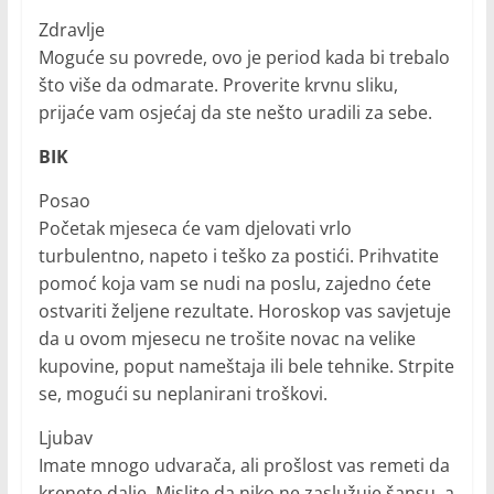
Zdravlje
Moguće su povrede, ovo je period kada bi trebalo
što više da odmarate. Proverite krvnu sliku,
prijaće vam osjećaj da ste nešto uradili za sebe.
BIK
Posao
Početak mjeseca će vam djelovati vrlo
turbulentno, napeto i teško za postići. Prihvatite
pomoć koja vam se nudi na poslu, zajedno ćete
ostvariti željene rezultate. Horoskop vas savjetuje
da u ovom mjesecu ne trošite novac na velike
kupovine, poput nameštaja ili bele tehnike. Strpite
se, mogući su neplanirani troškovi.
Ljubav
Imate mnogo udvarača, ali prošlost vas remeti da
krenete dalje. Mislite da niko ne zaslužuje šansu, a