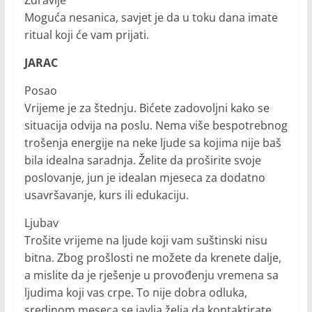
Zdravlje
Moguća nesanica, savjet je da u toku dana imate
ritual koji će vam prijati.
JARAC
Posao
Vrijeme je za štednju. Bićete zadovoljni kako se
situacija odvija na poslu. Nema više bespotrebnog
trošenja energije na neke ljude sa kojima nije baš
bila idealna saradnja. Želite da proširite svoje
poslovanje, jun je idealan mjeseca za dodatno
usavršavanje, kurs ili edukaciju.
Ljubav
Trošite vrijeme na ljude koji vam suštinski nisu
bitna. Zbog prošlosti ne možete da krenete dalje,
a mislite da je rješenje u provođenju vremena sa
ljudima koji vas crpe. To nije dobra odluka,
sredinom meseca se javlja želja da kontaktirate