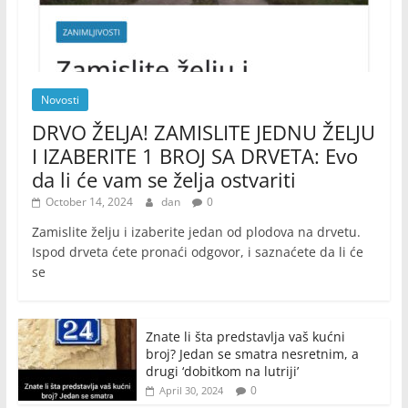
Novosti
DRVO ŽELJA! ZAMISLITE JEDNU ŽELJU
I IZABERITE 1 BROJ SA DRVETA: Evo
da li će vam se želja ostvariti
October 14, 2024
dan
0
Zamislite želju i izaberite jedan od plodova na drvetu.
Ispod drveta ćete pronaći odgovor, i saznaćete da li će
se
Znate li šta predstavlja vaš kućni
broj? Jedan se smatra nesretnim, a
drugi ‘dobitkom na lutriji’
0
April 30, 2024