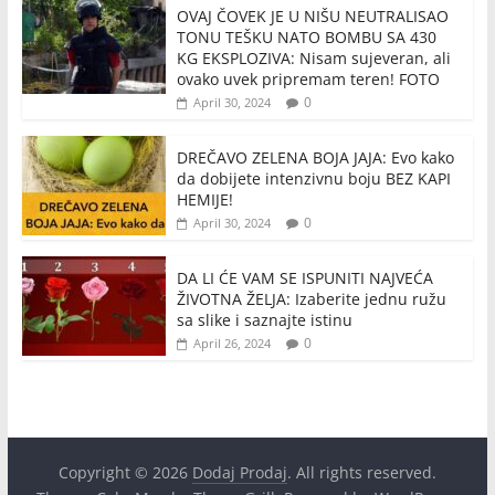
OVAJ ČOVEK JE U NIŠU NEUTRALISAO
TONU TEŠKU NATO BOMBU SA 430
KG EKSPLOZIVA: Nisam sujeveran, ali
ovako uvek pripremam teren! FOTO
0
April 30, 2024
DREČAVO ZELENA BOJA JAJA: Evo kako
da dobijete intenzivnu boju BEZ KAPI
HEMIJE!
0
April 30, 2024
DA LI ĆE VAM SE ISPUNITI NAJVEĆA
ŽIVOTNA ŽELJA: Izaberite jednu ružu
sa slike i saznajte istinu
0
April 26, 2024
Copyright © 2026
Dodaj Prodaj
. All rights reserved.