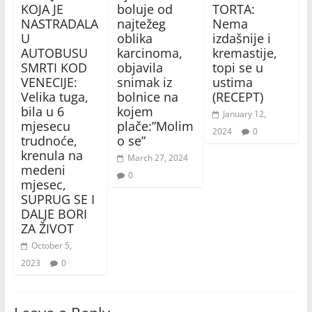
KOJA JE
boluje od
TORTA:
NASTRADALA
najtežeg
Nema
U
oblika
izdašnije i
AUTOBUSU
karcinoma,
kremastije,
SMRTI KOD
objavila
topi se u
VENECIJE:
snimak iz
ustima
Velika tuga,
bolnice na
(RECEPT)
bila u 6
kojem
January 12,
mjesecu
plače:”Molim
2024
0
trudnoće,
o se”
krenula na
March 27, 2024
medeni
0
mjesec,
SUPRUG SE I
DALJE BORI
ZA ŽIVOT
October 5,
2023
0