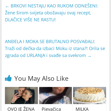
←
BRKOVI NESTAJU KAO RUKOM ODNEŠENI:
Žene širom svijeta obožavaju ovaj recept,
DLAČICE VIŠE NE RASTU!
ANĐELA I MOKA SE BRUTALNO POSVAĐALI:
Traži od dečka da izbaci Moku iz stana?! Orila se
zgrada od URLANJA i svađe sa svekrom
→
You May Also Like
OVO JE ŽENA
Pjevačica
MILKA