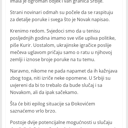
imala je ogroman odjek i van granica Srbije.
Strani novinari odmah su počele da se raspituju
za detalje poruke i svega što je Novak napisao.
Krenimo redom. Svjedoci smo da u tenisu
posljednjih godina imamo sve više upliva politike,
piše Kurir. Uostalom, ukrajinske igračice poslije
mečeva uglavom pričaju samo o ratu u njihovoj
zemlji i iznose broje poruke na tu temu.
Naravno, nikome ne pada napamet da ih kažnjava
zbog toga, niti izriče neke opomene. U Srbiji su
uvjereni da bi to trebalo da bude slučaj i sa
Novakom, ali da ipak sačekamo.
Šta će biti epilog situacije sa Đokovićem
saznaćemo vrlo brzo.
Postoje dvije potencijalne mogućnosti u slučaju