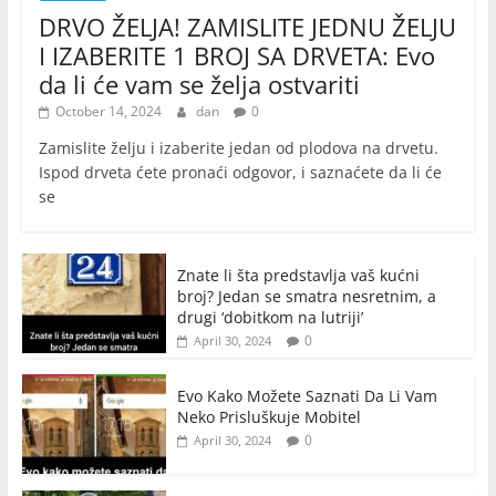
DRVO ŽELJA! ZAMISLITE JEDNU ŽELJU
I IZABERITE 1 BROJ SA DRVETA: Evo
da li će vam se želja ostvariti
October 14, 2024
dan
0
Zamislite želju i izaberite jedan od plodova na drvetu.
Ispod drveta ćete pronaći odgovor, i saznaćete da li će
se
Znate li šta predstavlja vaš kućni
broj? Jedan se smatra nesretnim, a
drugi ‘dobitkom na lutriji’
0
April 30, 2024
Evo Kako Možete Saznati Da Li Vam
Neko Prisluškuje Mobitel
0
April 30, 2024