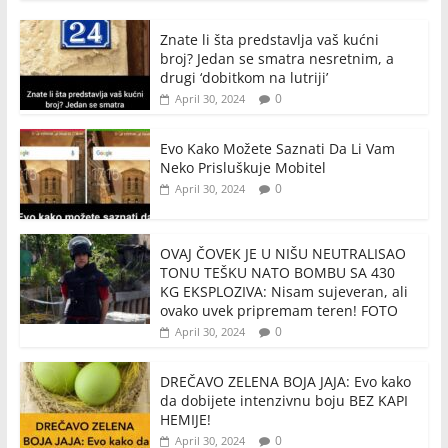
Znate li šta predstavlja vaš kućni
broj? Jedan se smatra nesretnim, a
drugi ‘dobitkom na lutriji’
0
April 30, 2024
Evo Kako Možete Saznati Da Li Vam
Neko Prisluškuje Mobitel
0
April 30, 2024
OVAJ ČOVEK JE U NIŠU NEUTRALISAO
TONU TEŠKU NATO BOMBU SA 430
KG EKSPLOZIVA: Nisam sujeveran, ali
ovako uvek pripremam teren! FOTO
0
April 30, 2024
DREČAVO ZELENA BOJA JAJA: Evo kako
da dobijete intenzivnu boju BEZ KAPI
HEMIJE!
0
April 30, 2024