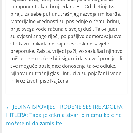
komponentu kao broj jedanaest. Od djetinjstva
biraju za sebe put unutrašnjeg razvoja i milosrđa.
Materijalne vrednosti su poslednje o čemu brinu,
prije svega vode računa o svojoj duši. Takvi ljudi
su svjesni snage riječi, pa pažljivo odmeravaju sve
što kažu i nikada ne daju besposlene savjete i
preporuke. Zaista, vrijedi pažljivo saslušati njihovo
mišljenje – možete biti sigurni da su već procijenili
sve moguće poslejdice donošenja takve odluke.
Njihov unutrašnji glas i intuicija su pojačani i vode
ih kroz život, piše Najžena.
←
JEDINA ISPOVIJEST ROĐENE SESTRE ADOLFA
HITLERA: Tada je otkrila stvari o njemu koje ne
možete ni da zamislite