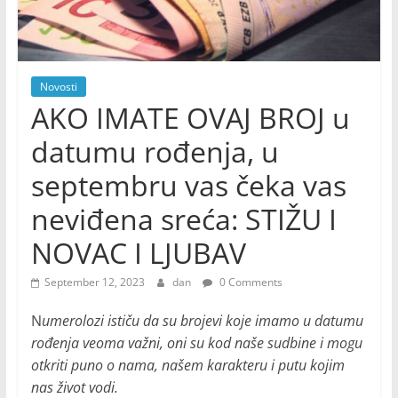
Novosti
AKO IMATE OVAJ BROJ u
datumu rođenja, u
septembru vas čeka vas
neviđena sreća: STIŽU I
NOVAC I LJUBAV
September 12, 2023
dan
0 Comments
N
umerolozi ističu da su brojevi koje imamo u datumu
rođenja veoma važni, oni su kod naše sudbine i mogu
otkriti puno o nama, našem karakteru i putu kojim
nas život vodi.