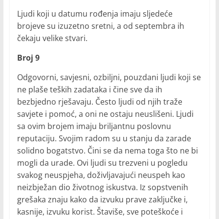
Ljudi koji u datumu rođenja imaju sljedeće
brojeve su izuzetno sretni, a od septembra ih
čekaju velike stvari.
Broj 9
Odgovorni, savjesni, ozbiljni, pouzdani ljudi koji se
ne plaše teških zadataka i čine sve da ih
bezbjedno rješavaju. Često ljudi od njih traže
savjete i pomoć, a oni ne ostaju neuslišeni. Ljudi
sa ovim brojem imaju briljantnu poslovnu
reputaciju. Svojim radom su u stanju da zarade
solidno bogatstvo. Čini se da nema toga što ne bi
mogli da urade. Ovi ljudi su trezveni u pogledu
svakog neuspjeha, doživljavajući neuspeh kao
neizbježan dio životnog iskustva. Iz sopstvenih
grešaka znaju kako da izvuku prave zaključke i,
kasnije, izvuku korist. Štaviše, sve poteškoće i