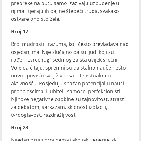
prepreke na putu samo izazivaju uzbuđenje u
njima i tjeraju ih da, ne štedeći truda, svakako
ostvare ono što žele.
Broj 17
Broj mudrosti i razuma, koji često prevladava nad
osjećanjima. Nije slučajno da su ljudi koji su
rođeni „srećnog“ sedmog zaista uvijek srećni.
Vole da čitaju, spremni su da stalno nauče nešto
novo i povežu svoj život sa intelektualnom
aktivnošću. Posjeduju snažan potencijal u nauci i
pronalascima. Ljubitelji samoće, perfekcionisti.
Njihove negativne osobine su tajnovitost, strast
za debatom, sarkazam, sklonost izolaciji,
tvrdoglavost, razdražljivost.
Broj 23
Nijedan drugi broj nema tako jaku energetsku