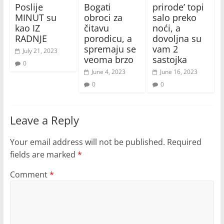
Poslije
Bogati
prirode’ topi
MINUT su
obroci za
salo preko
kao IZ
čitavu
noći, a
RADNJE
porodicu, a
dovoljna su
spremaju se
vam 2
July 21, 2023
veoma brzo
sastojka
0
June 4, 2023
June 16, 2023
0
0
Leave a Reply
Your email address will not be published.
Required
fields are marked
*
Comment
*