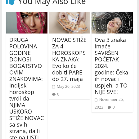
You May Also Like
DRUGA
NOVAC STIŽE
Ova 3 znaka
POLOVINA
ZA 4
imaće
GODINE
HOROSKOPS
SAVRŠEN
DONOSI
KA ZNAKA:
POČETAK
BOGATSTVO
Evo ko će
2024.
OVIM
dobiti PARE
godine: Čeka
ZNAKOVIMA:
do 27. maja
ih novac i
Indijski
uspjeh, a TO
May 20, 2023
horoskop
NIJE SVE!
0
tvrdi da
November 25,
NJIMA
2023
0
USKORO
STIŽE NOVAC
sa svih
strana, da li
ste na LISTI