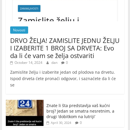
Novosti
DRVO ŽELJA! ZAMISLITE JEDNU ŽELJU
I IZABERITE 1 BROJ SA DRVETA: Evo
da li će vam se želja ostvariti
October 14, 2024
dan
0
Zamislite želju i izaberite jedan od plodova na drvetu.
Ispod drveta ćete pronaći odgovor, i saznaćete da li će
se
Znate li šta predstavlja vaš kućni
broj? Jedan se smatra nesretnim, a
drugi ‘dobitkom na lutriji’
0
April 30, 2024