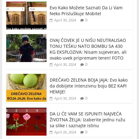
Evo Kako Možete Saznati Da Li Vam
Neko Prisluškuje Mobitel
0
April 30, 2024
OVAJ ČOVEK JE U NIŠU NEUTRALISAO
TONU TEŠKU NATO BOMBU SA 430
KG EKSPLOZIVA: Nisam sujeveran, ali
ovako uvek pripremam teren! FOTO
0
April 30, 2024
DREČAVO ZELENA BOJA JAJA: Evo kako
da dobijete intenzivnu boju BEZ KAPI
HEMIJE!
0
April 30, 2024
DA LI ĆE VAM SE ISPUNITI NAJVEĆA
ŽIVOTNA ŽELJA: Izaberite jednu ružu
sa slike i saznajte istinu
0
April 26, 2024