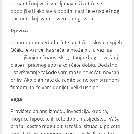
romantičnoj vezi. Vaš ljubavni život će se
poboljšati i ako ste slobodni naći ćete uspješnog
partnera koji vam u svemu odgovara.
Djevica
U narednom periodu ćete postići poslovni uspjeh.
Očekuje vas velika sreća, a može biti u vezi sa
poboljšanjem finansijskog stanja zbog povećanja
plate ili pravnog spora koji ćete dobiti. Dodatno
usavršavanje takođe vam može povećati novčani
priliv. Ako planirate da radite sa nekom stranom
firmom, to će vam donijeti veliki uspjeh.
Vaga
Pravićete balans između investicija, kredita,
moguće hipoteke ili ćete dobiti nasljedstvo. Vaša
braća i sestre mogu biti u teškoj situaciju pa ćete
morati da im pomognete finansijski. Što se tiče