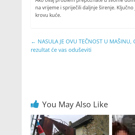
Ako ovaj problem prepoznate u svome domu, 
na vrijeme i spriječili daljnje širenje. Ključno
krovu kuće.
←
NASULA JE OVU TEČNOST U MAŠINU, OD
rezultat će vas oduševiti
You May Also Like