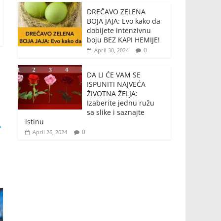
DREČAVO ZELENA
BOJA JAJA: Evo kako da
dobijete intenzivnu
boju BEZ KAPI HEMIJE!
0
April 30, 2024
DA LI ĆE VAM SE
ISPUNITI NAJVEĆA
ŽIVOTNA ŽELJA:
Izaberite jednu ružu
sa slike i saznajte
istinu
→
0
April 26, 2024