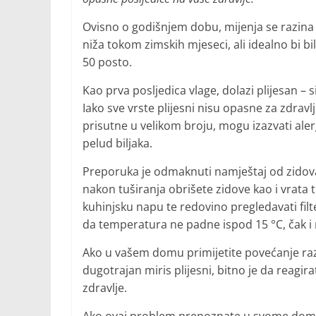
Ovisno o godišnjem dobu, mijenja se razina v
niža tokom zimskih mjeseci, ali idealno bi b
50 posto.
Kao prva posljedica vlage, dolazi plijesan 
Iako sve vrste plijesni nisu opasne za zdravl
prisutne u velikom broju, mogu izazvati ale
pelud biljaka.
Preporuka je odmaknuti namještaj od zidova 
nakon tuširanja obrišete zidove kao i vrata 
kuhinjsku napu te redovino pregledavati filt
da temperatura ne padne ispod 15 °C, čak i
Ako u vašem domu primijetite povećanje razi
dugotrajan miris plijesni, bitno je da reagira
zdravlje.