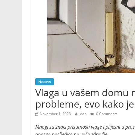
Novosti
Vlaga u vašem domu m
probleme, evo kako je s
November 1, 2023
dan
0 Comments
Mnogi su znaci prisutnosti vlage i plijesni u pros
opasne posljedice na vaše zdravlje.