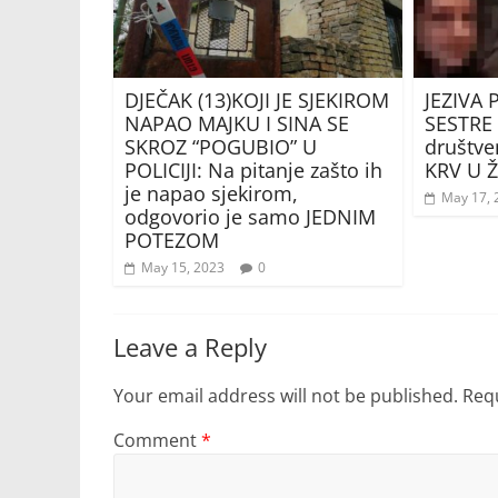
DJEČAK (13)KOJI JE SJEKIROM
JEZIVA
NAPAO MAJKU I SINA SE
SESTRE 
SKROZ “POGUBIO” U
društv
POLICIJI: Na pitanje zašto ih
KRV U 
je napao sjekirom,
May 17, 
odgovorio je samo JEDNIM
POTEZOM
May 15, 2023
0
Leave a Reply
Your email address will not be published.
Requ
Comment
*