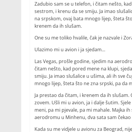
Zadubio sam se u telefon, i čitam nešto, ka
sestrom, i krenu da se smiju. Ja imao slušali
na srpskom, ovaj bata mnogo lijep, šteta što
krenem da ih slušam.
One su me toliko hvalile, čak je nazvale i Z
Ulazimo mi u avion i ja sjedam…
Las Vegas, prošle godine, sjedim na aerodro
čitam nešto, kad pored mene na klupi, sjeda
smiju. Ja imao slušalice u ušima, ali ih sve 
mnogo lijep, šteta što ne zna srpski, pa da
Ja prestao da čitam, i krenem da ih slušam. O
zovem. Ušli mi u avion, ja i dalje šutim. Sje
meni, pa mi pjevale, pa mi mahale. Majka ih 
aerodromu u Minhenu, dva sata sam čekao let
Kada su me vidjele u avionu za Beograd, nije