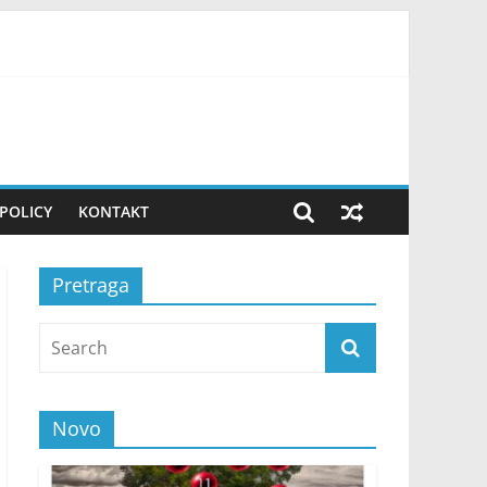
ovako uvek pripremam teren! FOTO
POLICY
KONTAKT
Pretraga
Novo