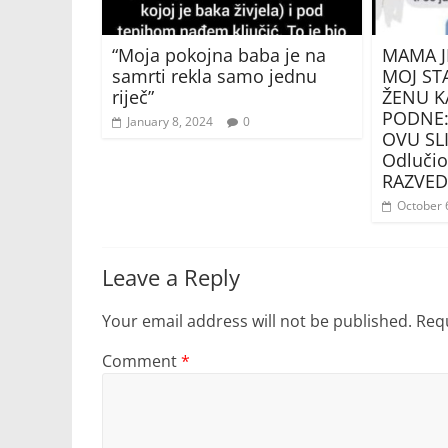
“Moja pokojna baba je na
MAMA J
samrti rekla samo jednu
MOJ ST
riječ”
ŽENU K
PODNE: 
January 8, 2024
0
OVU SLI
Odluči
RAZVE
October 
Leave a Reply
Your email address will not be published.
Requ
Comment
*