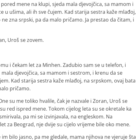
d pored mene na klupi, sjeda mala djevojčica, sa mamom i
ce u ušima, ali ih sve čujem. Kad starija sestra kaže mlađoj,
 ne zna srpski, pa da malo pričamo. Ja prestao da čitam, i
oran, Uroš se zovem.
mu i čekam let za Minhen. Zadubio sam se u telefon, i
 mala djevojčica, sa mamom i sestrom, i krenu da se
čujem. Kad starija sestra kaže mlađoj, na srpskom, ovaj bata
 malo pričamo.
ne su me toliko hvalile, čak je nazvale i Zoran, Uroš se
le su red ispred mene. Tokom cijelog leta su se okretale ka
smirivala, pa mi se izvinjavala, na engleskom. Na
 za Beograd, nje dvije su cijelo vrijeme bile oko mene.
 im bilo jasno, pa me gledale, mama njihova ne vjeruje šta