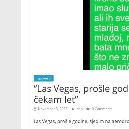
Ispovesti
“Las Vegas, prošle go
čekam let”
November 3, 2023
dan
0 Comments
Las Vegas, prošle godine, sjedim na aerodr