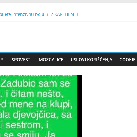
ijete intenzivnu boju BEZ KAPI HEMIJE!
TE 1 BROJ SA DRVETA: Evo da li će vam se želja ostvariti
n se smatra nesretnim, a drugi ‘dobitkom na lutriji’
sluškuje Mobitel
EŠKU NATO BOMBU SA 430 KG EKSPLOZIVA: Nisam sujeveran, ali 
OP
ISPOVESTI
MOZGALICE
USLOVI KORIŠĆENJA
COOKIE 