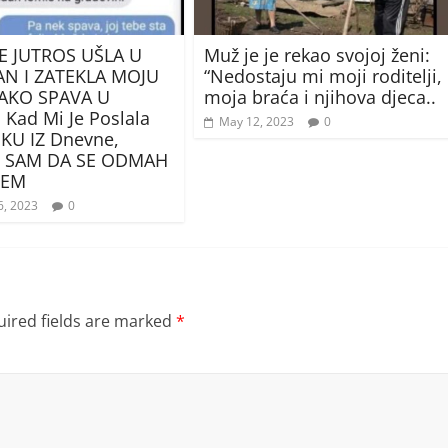
E JUTROS UŠLA U
Muž je je rekao svojoj ženi:
AN I ZATEKLA MOJU
“Nedostaju mi moji roditelji,
AKO SPAVA U
moja braća i njihova djeca..
Kad Mi Je Poslala
May 12, 2023
0
KU IZ Dnevne,
o SAM DA SE ODMAH
DEM
6, 2023
0
ired fields are marked
*