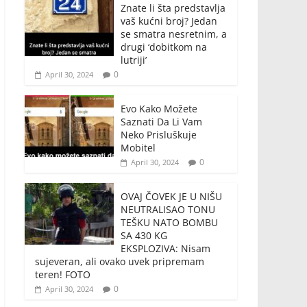
Znate li šta predstavlja
vaš kućni broj? Jedan
se smatra nesretnim, a
drugi ‘dobitkom na
lutriji’
0
April 30, 2024
Evo Kako Možete
Saznati Da Li Vam
Neko Prisluškuje
Mobitel
0
April 30, 2024
OVAJ ČOVEK JE U NIŠU
NEUTRALISAO TONU
TEŠKU NATO BOMBU
SA 430 KG
EKSPLOZIVA: Nisam
sujeveran, ali ovako uvek pripremam
teren! FOTO
0
April 30, 2024