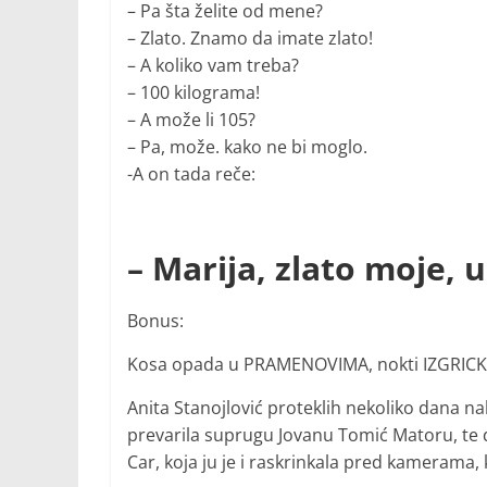
– Pa šta želite od mene?
– Zlato. Znamo da imate zlato!
– A koliko vam treba?
– 100 kilograma!
– A može li 105?
– Pa, može. kako ne bi moglo.
-A on tada reče:
– Marija, zlato moje, u
Bonus:
Kosa opada u PRAMENOVIMA, nokti IZGRICKA
Anita Stanojlović proteklih nekoliko dana na
prevarila suprugu Jovanu Tomić Matoru, te d
Car, koja ju je i raskrinkala pred kamerama, ka