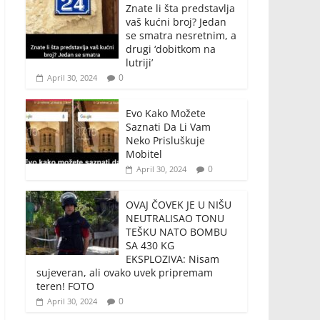
Znate li šta predstavlja
vaš kućni broj? Jedan
se smatra nesretnim, a
drugi ‘dobitkom na
lutriji’
0
April 30, 2024
Evo Kako Možete
Saznati Da Li Vam
Neko Prisluškuje
Mobitel
0
April 30, 2024
OVAJ ČOVEK JE U NIŠU
NEUTRALISAO TONU
TEŠKU NATO BOMBU
SA 430 KG
EKSPLOZIVA: Nisam
sujeveran, ali ovako uvek pripremam
teren! FOTO
0
April 30, 2024