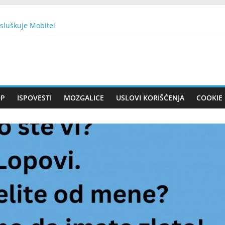
sluškuje Mobitel
EŠKU NATO BOMBU SA 430 KG EKSPLOZIVA: Nisam sujeveran, ali 
ijete intenzivnu boju BEZ KAPI HEMIJE!
TE 1 BROJ SA DRVETA: Evo da li će vam se želja ostvariti
n se smatra nesretnim, a drugi ‘dobitkom na lutriji’
OP
ISPOVESTI
MOZGALICE
USLOVI KORIŠĆENJA
COOKIE 