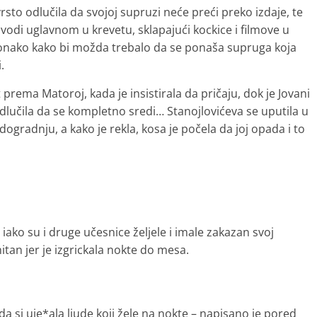
vrsto odlučila da svojoj supruzi neće preći preko izdaje, te
ovodi uglavnom u krevetu, sklapajući kockice i filmove u
 onako kako bi možda trebalo da se ponaša supruga koja
.
rema Matoroj, kada je insistirala da pričaju, dok je Jovani
a odlučila da se kompletno sredi… Stanojlovićeva se uputila u
adogradnju, a kako je rekla, kosa je počela da joj opada i to
 iako su i druge učesnice željele i imale zakazan svoj
hitan jer je izgrickala nokte do mesa.
da si uje*ala ljude koji žele na nokte – napisano je pored