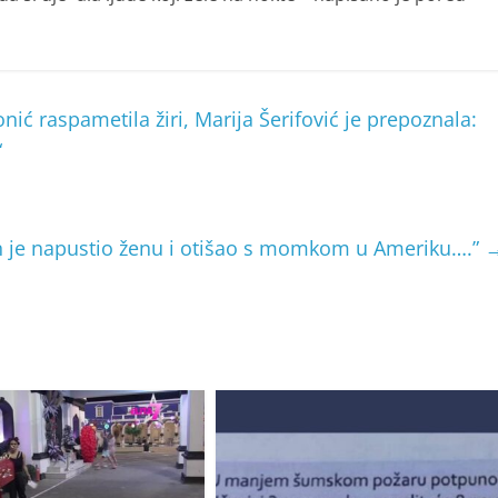
ić raspametila žiri, Marija Šerifović je prepoznala:
“
n je napustio ženu i otišao s momkom u Ameriku….”