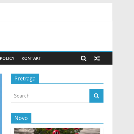
ovako uvek pripremam teren! FOTO
POLICY
KONTAKT
Pretraga
Novo