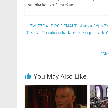
snimka koji kruži mrežama.
←
ZVIJEZDA JE ROĐENA! Tuzlanka Šejla Zon
„Ti si ta! To niko nikada ovdje nije uradio
“Si
You May Also Like