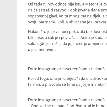
Od tada njihov odnos nije isti, a Matora je č
da će zatražiti razvod. I dok Jovana dane pr
sopstvenoj glavi, Anita mnogima ne djeluje
svoju partnerku voli, a uhvaćena je u prevari
Nakon što je prve noći pokazala bezdušnost p
bilo loše, a čak je i povraćala, Anita je sad
salon gde je tražila da joj frizer promijeni n
u pramenovima.
Foto: Instagram printscreen/samo.realno6
Pored toga, ona je “uletjela” i da uradi nokte
termin, a pravdala se time da joj je manikir 
Foto: Instagram printscreen/samo.realno6
– Ono kad se raspadaš od života, al je bitno 