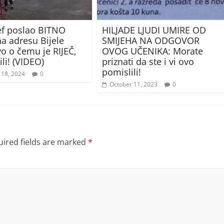
šef poslao BITNO
HILJADE LJUDI UMIRE OD
a adresu Bijele
SMIJEHA NA ODGOVOR
vo o čemu je RIJEČ,
OVOG UČENIKA: Morate
ili! (VIDEO)
priznati da ste i vi ovo
pomislili!
 18, 2024
0
October 11, 2023
0
ired fields are marked
*