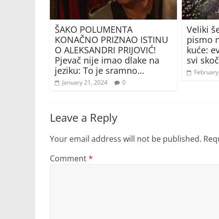
ŠAKO POLUMENTA
Veliki 
KONAČNO PRIZNAO ISTINU
pismo n
O ALEKSANDRI PRIJOVIĆ!
kuće: e
Pjevač nije imao dlake na
svi skoč
jeziku: To je sramno…
February
January 21, 2024
0
Leave a Reply
Your email address will not be published.
Requ
Comment
*