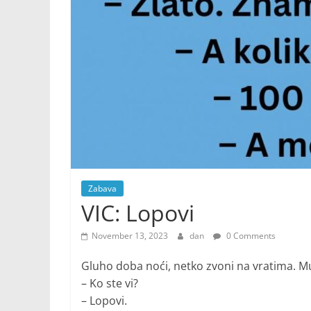
Zabava
VIC: Lopovi
November 13, 2023
dan
0 Comments
Gluho doba noći, netko zvoni na vratima. Muž
– Ko ste vi?
– Lopovi.