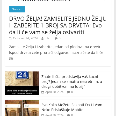
Novosti
DRVO ŽELJA! ZAMISLITE JEDNU ŽELJU
I IZABERITE 1 BROJ SA DRVETA: Evo
da li će vam se želja ostvariti
October 14, 2024
dan
0
Zamislite želju i izaberite jedan od plodova na drvetu.
Ispod drveta ćete pronaći odgovor, i saznaćete da li će
se
Znate li šta predstavlja vaš kućni
broj? Jedan se smatra nesretnim, a
drugi ‘dobitkom na lutriji’
0
April 30, 2024
Evo Kako Možete Saznati Da Li Vam
Neko Prisluškuje Mobitel
0
April 30, 2024