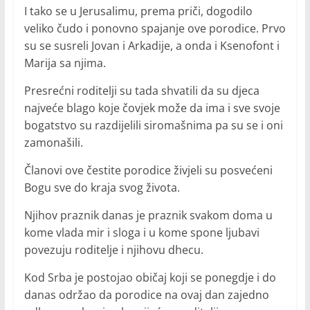
I tako se u Jerusalimu, prema priči, dogodilo
veliko čudo i ponovno spajanje ove porodice. Prvo
su se susreli Jovan i Arkadije, a onda i Ksenofont i
Marija sa njima.
Presrećni roditelji su tada shvatili da su djeca
najveće blago koje čovjek može da ima i sve svoje
bogatstvo su razdijelili siromašnima pa su se i oni
zamonašili.
Članovi ove čestite porodice živjeli su posvećeni
Bogu sve do kraja svog života.
Njihov praznik danas je praznik svakom doma u
kome vlada mir i sloga i u kome spone ljubavi
povezuju roditelje i njihovu dhecu.
Kod Srba je postojao običaj koji se ponegdje i do
danas održao da porodice na ovaj dan zajedno