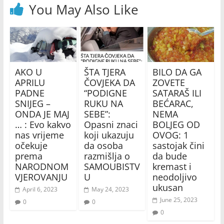
You May Also Like
AKO U
ŠTA TJERA
BILO DA GA
APRILU
ČOVJEKA DA
ZOVETE
PADNE
“PODIGNE
SATARAŠ ILI
SNIJEG –
RUKU NA
BEĆARAC,
ONDA JE MAJ
SEBE”:
NEMA
… : Evo kakvo
Opasni znaci
BOLJEG OD
nas vrijeme
koji ukazuju
OVOG: 1
očekuje
da osoba
sastojak čini
prema
razmišlja o
da bude
NARODNOM
SAMOUBISTV
kremast i
VJEROVANJU
U
neodoljivo
ukusan
April 6, 2023
May 24, 2023
June 25, 2023
0
0
0