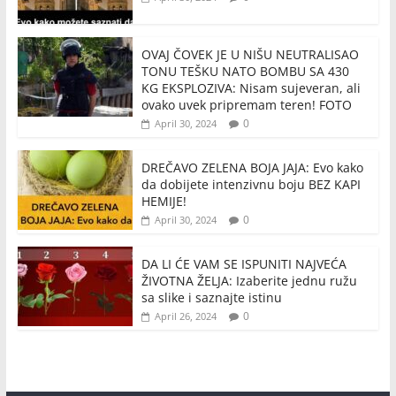
OVAJ ČOVEK JE U NIŠU NEUTRALISAO
TONU TEŠKU NATO BOMBU SA 430
KG EKSPLOZIVA: Nisam sujeveran, ali
ovako uvek pripremam teren! FOTO
0
April 30, 2024
DREČAVO ZELENA BOJA JAJA: Evo kako
da dobijete intenzivnu boju BEZ KAPI
HEMIJE!
0
April 30, 2024
DA LI ĆE VAM SE ISPUNITI NAJVEĆA
ŽIVOTNA ŽELJA: Izaberite jednu ružu
sa slike i saznajte istinu
0
April 26, 2024