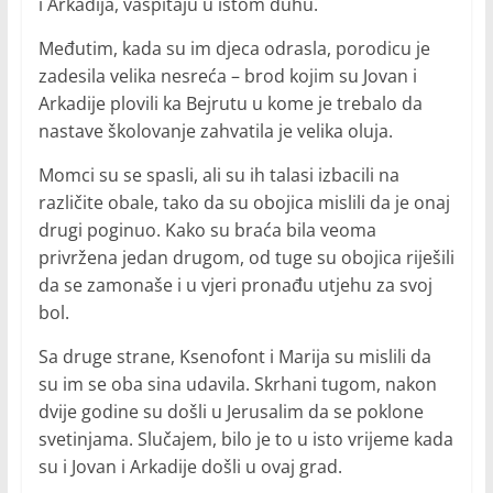
i Arkadija, vaspitaju u istom duhu.
Međutim, kada su im djeca odrasla, porodicu je
zadesila velika nesreća – brod kojim su Jovan i
Arkadije plovili ka Bejrutu u kome je trebalo da
nastave školovanje zahvatila je velika oluja.
Momci su se spasli, ali su ih talasi izbacili na
različite obale, tako da su obojica mislili da je onaj
drugi poginuo. Kako su braća bila veoma
privržena jedan drugom, od tuge su obojica riješili
da se zamonaše i u vjeri pronađu utjehu za svoj
bol.
Sa druge strane, Ksenofont i Marija su mislili da
su im se oba sina udavila. Skrhani tugom, nakon
dvije godine su došli u Jerusalim da se poklone
svetinjama. Slučajem, bilo je to u isto vrijeme kada
su i Jovan i Arkadije došli u ovaj grad.