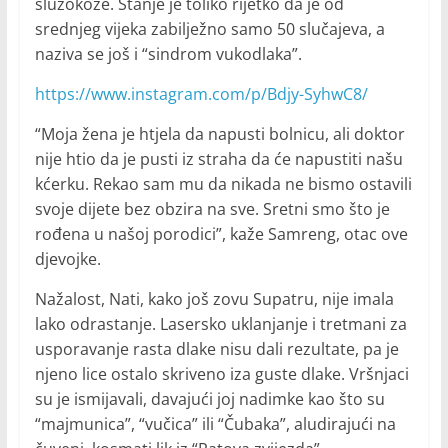
sluzokože. Stanje je toliko rijetko da je od
srednjeg vijeka zabilježno samo 50 slučajeva, a
naziva se još i “sindrom vukodlaka”.
https://www.instagram.com/p/Bdjy-SyhwC8/
“Moja žena je htjela da napusti bolnicu, ali doktor
nije htio da je pusti iz straha da će napustiti našu
kćerku. Rekao sam mu da nikada ne bismo ostavili
svoje dijete bez obzira na sve. Sretni smo što je
rođena u našoj porodici”, kaže Samreng, otac ove
djevojke.
Nažalost, Nati, kako još zovu Supatru, nije imala
lako odrastanje. Lasersko uklanjanje i tretmani za
usporavanje rasta dlake nisu dali rezultate, pa je
njeno lice ostalo skriveno iza guste dlake. Vršnjaci
su je ismijavali, davajući joj nadimke kao što su
“majmunica”, “vučica” ili “Čubaka”, aludirajući na