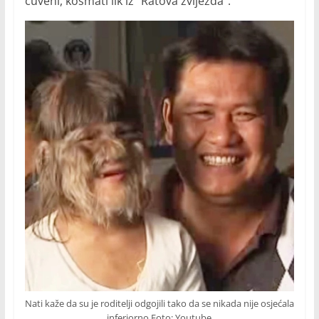
čuveni, kosmati lik iz “Ratova zvijezda”.
Nati kaže da su je roditelji odgojili tako da se nikada nije osjećala
inferiorno Foto: Youtube