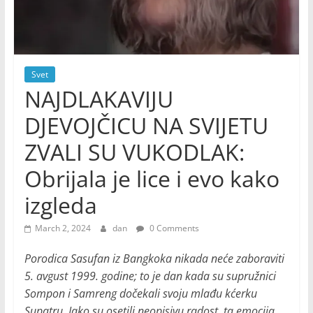
Svet
NAJDLAKAVIJU
DJEVOJČICU NA SVIJETU
ZVALI SU VUKODLAK:
Obrijala je lice i evo kako
izgleda
March 2, 2024
dan
0 Comments
Porodica Sasufan iz Bangkoka nikada neće zaboraviti
5. avgust 1999. godine; to je dan kada su supružnici
Sompon i Samreng dočekali svoju mlađu kćerku
Supatru. Iako su osetili neopisivu radost, ta emocija