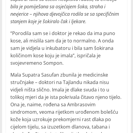
bila je pomiješana sa osjećajem šoka, straha i
nevjerice – njihova djevojčica rodila se sa specifičnim
stanjem koje je šokiralo čak i ljekare.
“Porodila sam se i doktor je rekao da ima puno
kose, ali mislila sam da je to normalno. A onda
sam je vidjela u inkubatoru i bila sam šokirana
količinom kose koju je imala”, ispričala je
svojevremeno Sompon.
Mala Supatra Sasufan zbunila je medicinske
stručnjake – doktori na Tajlandu nikada nisu
vidjeli ništa slično. Imala je dlake svuda i to u
tolikoj mjeri da je ista pokrivala čitavo njeno tijelo.
Ona je, naime, rođena sa Ambrasovim
sindromom, veoma rijetkom urođenom bolešću
kože koja uzrokuje prekomjerni rast dlaka po
cijelom tijelu, sa izuzetkom dlanova, tabana i