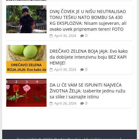
OVAJ ČOVEK JE U NIŠU NEUTRALISAO
TONU TEŠKU NATO BOMBU SA 430
KG EKSPLOZIVA: Nisam sujeveran, ali
ovako uvek pripremam teren! FOTO
0
April 30, 2024
DREČAVO ZELENA BOJA JAJA: Evo kako
da dobijete intenzivnu boju BEZ KAPI
HEMIJE!
0
April 30, 2024
DA LI ĆE VAM SE ISPUNITI NAJVEĆA
ŽIVOTNA ŽELJA: Izaberite jednu ružu
sa slike i saznajte istinu
0
April 26, 2024