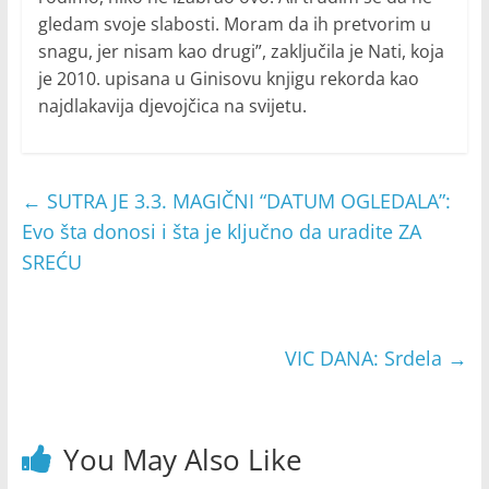
gledam svoje slabosti. Moram da ih pretvorim u
snagu, jer nisam kao drugi”, zaključila je Nati, koja
je 2010. upisana u Ginisovu knjigu rekorda kao
najdlakavija djevojčica na svijetu.
←
SUTRA JE 3.3. MAGIČNI “DATUM OGLEDALA”:
Evo šta donosi i šta je ključno da uradite ZA
SREĆU
VIC DANA: Srdela
→
You May Also Like