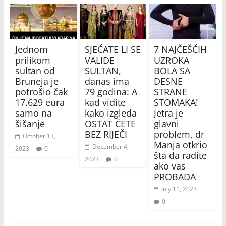
Jednom
SJEĆATE LI SE
7 NAJČEŠĆIH
prilikom
VALIDE
UZROKA
sultan od
SULTAN,
BOLA SA
Bruneja je
danas ima
DESNE
potrošio čak
79 godina: A
STRANE
17.629 eura
kad vidite
STOMAKA!
samo na
kako izgleda
Jetra je
šišanje
OSTAT ĆETE
glavni
BEZ RIJEČI
problem, dr
October 13,
Manja otkrio
December 4,
2023
0
šta da radite
2023
0
ako vas
PROBADA
July 11, 2023
0