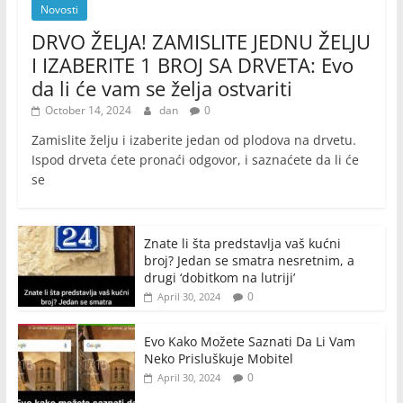
Novosti
DRVO ŽELJA! ZAMISLITE JEDNU ŽELJU
I IZABERITE 1 BROJ SA DRVETA: Evo
da li će vam se želja ostvariti
October 14, 2024
dan
0
Zamislite želju i izaberite jedan od plodova na drvetu.
Ispod drveta ćete pronaći odgovor, i saznaćete da li će
se
Znate li šta predstavlja vaš kućni
broj? Jedan se smatra nesretnim, a
drugi ‘dobitkom na lutriji’
0
April 30, 2024
Evo Kako Možete Saznati Da Li Vam
Neko Prisluškuje Mobitel
0
April 30, 2024