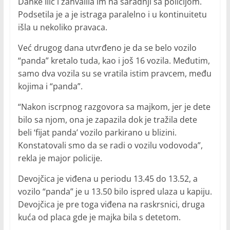
Danke Ilić i zahvalila im na saradnji sa policijom.
Podsetila je a je istraga paralelno i u kontinuitetu
išla u nekoliko pravaca.
Već drugog dana utvrđeno je da se belo vozilo
“panda” kretalo tuda, kao i još 16 vozila. Međutim,
samo dva vozila su se vratila istim pravcem, među
kojima i “panda”.
“Nakon iscrpnog razgovora sa majkom, jer je dete
bilo sa njom, ona je zapazila dok je tražila dete
beli ‘fijat panda’ vozilo parkirano u blizini.
Konstatovali smo da se radi o vozilu vodovoda”,
rekla je major policije.
Devojčica je viđena u periodu 13.45 do 13.52, a
vozilo “panda” je u 13.50 bilo ispred ulaza u kapiju.
Devojčica je pre toga viđena na raskrsnici, druga
kuća od placa gde je majka bila s detetom.