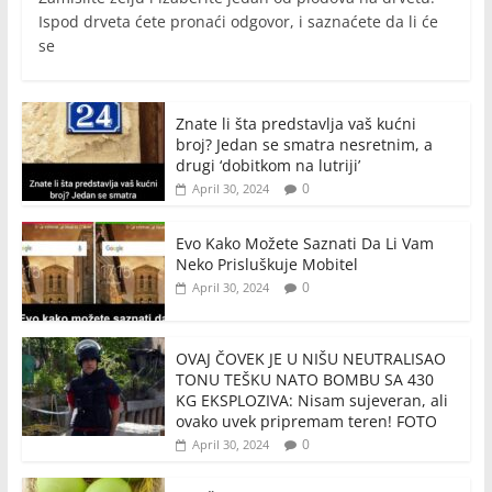
Ispod drveta ćete pronaći odgovor, i saznaćete da li će
se
Znate li šta predstavlja vaš kućni
broj? Jedan se smatra nesretnim, a
drugi ‘dobitkom na lutriji’
0
April 30, 2024
Evo Kako Možete Saznati Da Li Vam
Neko Prisluškuje Mobitel
0
April 30, 2024
OVAJ ČOVEK JE U NIŠU NEUTRALISAO
TONU TEŠKU NATO BOMBU SA 430
KG EKSPLOZIVA: Nisam sujeveran, ali
ovako uvek pripremam teren! FOTO
0
April 30, 2024