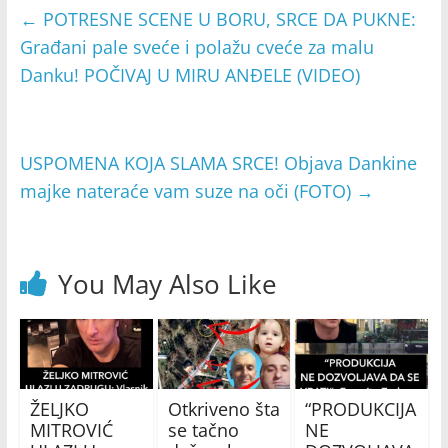
←
POTRESNE SCENE U BORU, SRCE DA PUKNE:
Građani pale sveće i polažu cveće za malu
Danku! POČIVAJ U MIRU ANĐELE (VIDEO)
USPOMENA KOJA SLAMA SRCE! Objava Dankine
majke nateraće vam suze na oči (FOTO)
→
You May Also Like
ŽELJKO
Otkriveno šta
“PRODUKCIJA
MITROVIĆ
se tačno
NE