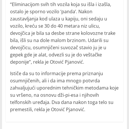
“Eliminacijom svih tih vozila koja su išla i izašla,
ostalo je sporno vozilo ‘panda’. Nakon
zaustavljanja kod ulaza u kapiju, oni sedaju u
vozilo, kreću se 30 do 40 metara niz ulicu,
devojčica je bila sa desbe strane kolovozne trake
bila, išli su na dole malom brzinom. Udarili su
devojčicu, osumnjičeni suvozač stavio ju je u
gepek gde je alat, odvezli su je do veštačke
deponije”, rekla je Otović Pjanović.
Ističe da su to informacije prema priznanju
osumnjičenih, ali i da ima mnogo potvrda
zahvaljujući uporednim tehničkim metodama koje
su vršeno, na osnovu dži-pi-esa i njihovih
telfonskih uređaja. Dva dana nakon toga telo su
premestili, rekla je Otović Pjanović.