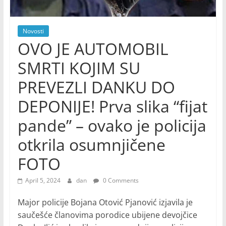
Novosti
OVO JE AUTOMOBIL
SMRTI KOJIM SU
PREVEZLI DANKU DO
DEPONIJE! Prva slika “fijat
pande” – ovako je policija
otkrila osumnjičene
FOTO
April 5, 2024
dan
0 Comments
Major policije Bojana Otović Pjanović izjavila je
saučešće članovima porodice ubijene devojčice