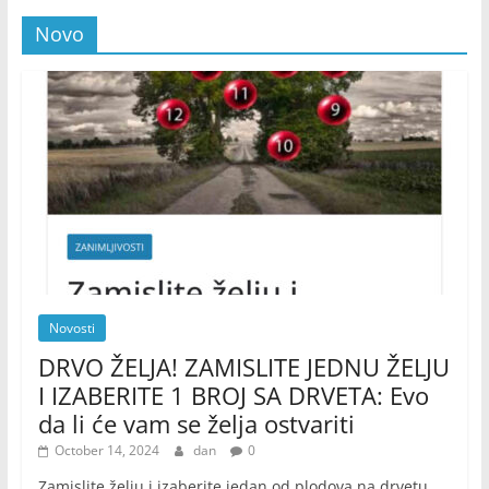
Novo
Novosti
DRVO ŽELJA! ZAMISLITE JEDNU ŽELJU
I IZABERITE 1 BROJ SA DRVETA: Evo
da li će vam se želja ostvariti
October 14, 2024
dan
0
Zamislite želju i izaberite jedan od plodova na drvetu.