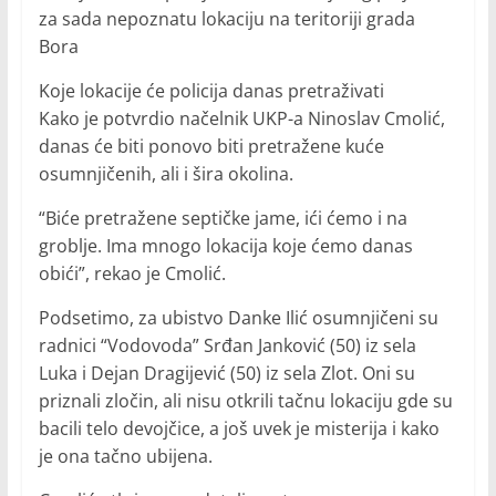
za sada nepoznatu lokaciju na teritoriji grada
Bora
Koje lokacije će policija danas pretraživati
Kako je potvrdio načelnik UKP-a Ninoslav Cmolić,
danas će biti ponovo biti pretražene kuće
osumnjičenih, ali i šira okolina.
“Biće pretražene septičke jame, ići ćemo i na
groblje. Ima mnogo lokacija koje ćemo danas
obići”, rekao je Cmolić.
Podsetimo, za ubistvo Danke Ilić osumnjičeni su
radnici “Vodovoda” Srđan Janković (50) iz sela
Luka i Dejan Dragijević (50) iz sela Zlot. Oni su
priznali zločin, ali nisu otkrili tačnu lokaciju gde su
bacili telo devojčice, a još uvek je misterija i kako
je ona tačno ubijena.