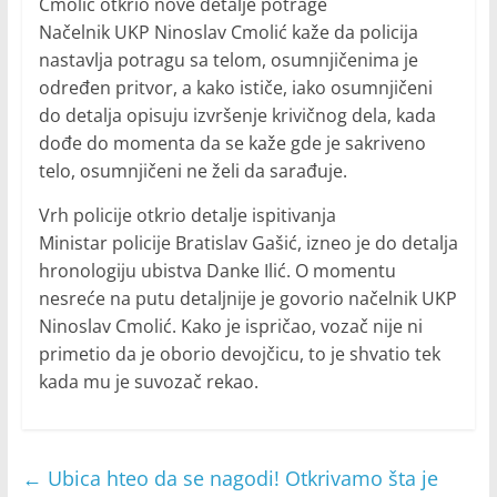
Cmolić otkrio nove detalje potrage
Načelnik UKP Ninoslav Cmolić kaže da policija
nastavlja potragu sa telom, osumnjičenima je
određen pritvor, a kako ističe, iako osumnjičeni
do detalja opisuju izvršenje krivičnog dela, kada
dođe do momenta da se kaže gde je sakriveno
telo, osumnjičeni ne želi da sarađuje.
Vrh policije otkrio detalje ispitivanja
Ministar policije Bratislav Gašić, izneo je do detalja
hronologiju ubistva Danke Ilić. O momentu
nesreće na putu detaljnije je govorio načelnik UKP
Ninoslav Cmolić. Kako je ispričao, vozač nije ni
primetio da je oborio devojčicu, to je shvatio tek
kada mu je suvozač rekao.
←
Ubica hteo da se nagodi! Otkrivamo šta je