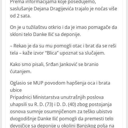
Prema informacijama koje posedujemo,
saslušanje Dejana Dragijevića trajalo je noćas više
od 2 sata.
On je u tužilaštvu otkrio i da je imao pomagače da
skloni telo Danke Ilić sa deponije.
– Rekao je da su mu pomogli otac i brat da se reši
tela – kaže izvor “Blica” upoznat sa slučajem.
Kako smo pisali, Srđan Janković se branio
ćutanjem.
Oglasio se MUP povodom hapšenja oca i brata
ubice
Pripadnici Ministarstva unutrašnjih poslova
uhapsili su R. D. (73) i D. D. (40) zbog postojanja
osnova sumnje osumnjičenom za teško ubistvo
dvogodišnje Danke Ilić pomogli da premesti telo
devojčice sa deponije u okolini Banjskog polja na