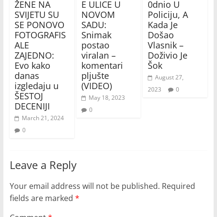
ŽENE NA
E ULICE U
0dnio U
SVIJETU SU
NOVOM
Policiju, A
SE PONOVO
SADU:
Kada Je
FOTOGRAFIS
Snimak
Došao
ALE
postao
Vlasnik –
ZAJEDNO:
viralan –
Doživio Je
Evo kako
komentari
Šok
danas
pljušte
August 27,
izgledaju u
(VIDEO)
2023
0
ŠESTOJ
May 18, 2023
DECENIJI
0
March 21, 2024
0
Leave a Reply
Your email address will not be published.
Required
fields are marked
*