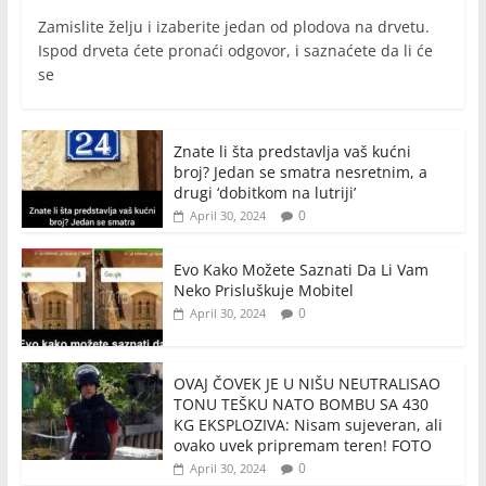
Zamislite želju i izaberite jedan od plodova na drvetu.
Ispod drveta ćete pronaći odgovor, i saznaćete da li će
se
Znate li šta predstavlja vaš kućni
broj? Jedan se smatra nesretnim, a
drugi ‘dobitkom na lutriji’
0
April 30, 2024
Evo Kako Možete Saznati Da Li Vam
Neko Prisluškuje Mobitel
0
April 30, 2024
OVAJ ČOVEK JE U NIŠU NEUTRALISAO
TONU TEŠKU NATO BOMBU SA 430
KG EKSPLOZIVA: Nisam sujeveran, ali
ovako uvek pripremam teren! FOTO
0
April 30, 2024