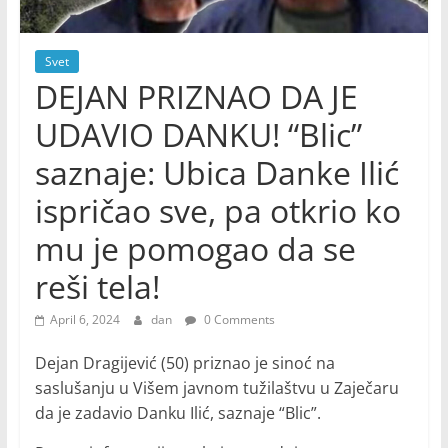
Svet
DEJAN PRIZNAO DA JE
UDAVIO DANKU! “Blic”
saznaje: Ubica Danke Ilić
ispričao sve, pa otkrio ko
mu je pomogao da se
reši tela!
April 6, 2024
dan
0 Comments
Dejan Dragijević (50) priznao je sinoć na
saslušanju u Višem javnom tužilaštvu u Zaječaru
da je zadavio Danku Ilić, saznaje “Blic”.