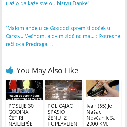
tražio da kaže sve o ubistvu Danke!
“Malom anđelu će Gospod spremiti doček u
Carstvu Večnom, a ovim zločincima…”: Potresne
reči oca Predraga
→
You May Also Like
POSLIJE 30
POLICAJAC
Ivan (65) Je
GODINA
SPASIO
Našao
ČETIRI
ŽENU IZ
Novčanik Sa
NAJLJEPŠE
POPLAVLJEN
2000 KM,