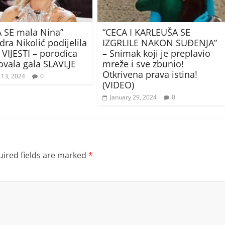
 SE mala Nina”
“CECA I KARLEUŠA SE
ra Nikolić podijelila
IZGRLILE NAKON SUĐENJA”
VIJESTI – porodica
– Snimak koji je preplavio
ovala gala SLAVLJE
mreže i sve zbunio!
Otkrivena prava istina!
 13, 2024
0
(VIDEO)
January 29, 2024
0
ired fields are marked
*