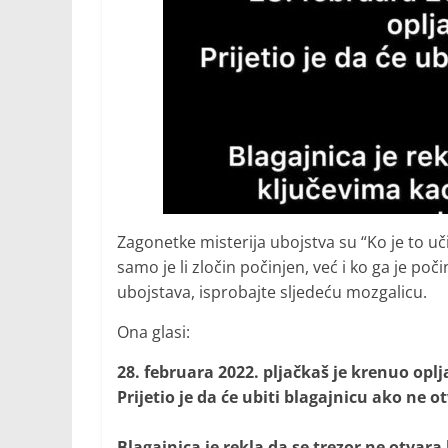
Zagonetke misterija ubojstva su “Ko je to učin
samo je li zločin počinjen, već i ko ga je poč
ubojstava, isprobajte sljedeću mozgalicu.
Ona glasi:
28. februara 2022. pljačkaš je krenuo opl
Prijetio je da će ubiti blagajnicu ako ne ot
Blagajnica je rekla da se trezor ne otvar