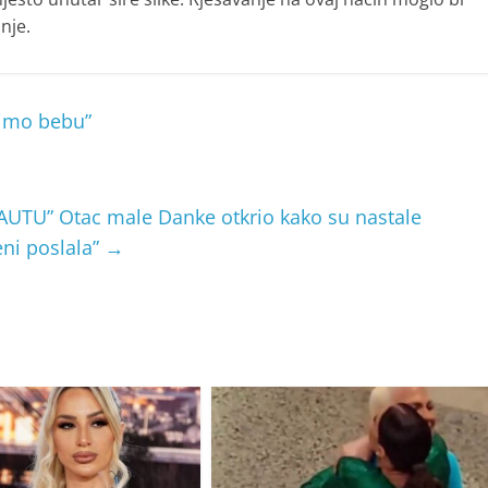
nje.
imo bebu”
UTU” Otac male Danke otkrio kako su nastale
ni poslala”
→