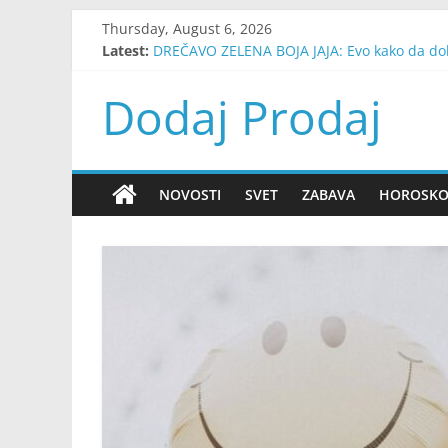
Skip
Thursday, August 6, 2026
to
Latest:
DREČAVO ZELENA BOJA JAJA: Evo kako da dob
content
DRVO ŽELJA! ZAMISLITE JEDNU ŽELJU I IZABERI
Znate li šta predstavlja vaš kućni broj? Jeda
Dodaj Prodaj
Evo Kako Možete Saznati Da Li Vam Neko Pri
OVAJ ČOVEK JE U NIŠU NEUTRALISAO TONU T
NOVOSTI
SVET
ZABAVA
HOROSK