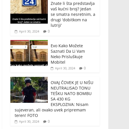
Znate li šta predstavlja
vaš kućni broj? Jedan
se smatra nesretnim, a
drugi ‘dobitkom na
lutriji’
0
April 30, 2024
Evo Kako Možete
Saznati Da Li Vam
Neko Prisluškuje
Mobitel
0
April 30, 2024
OVAJ ČOVEK JE U NIŠU
NEUTRALISAO TONU
TEŠKU NATO BOMBU
SA 430 KG
EKSPLOZIVA: Nisam
sujeveran, ali ovako uvek pripremam
teren! FOTO
0
April 30, 2024