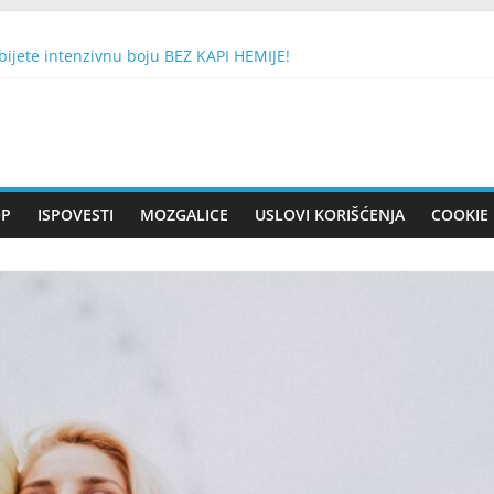
ijete intenzivnu boju BEZ KAPI HEMIJE!
TE 1 BROJ SA DRVETA: Evo da li će vam se želja ostvariti
n se smatra nesretnim, a drugi ‘dobitkom na lutriji’
sluškuje Mobitel
EŠKU NATO BOMBU SA 430 KG EKSPLOZIVA: Nisam sujeveran, ali 
OP
ISPOVESTI
MOZGALICE
USLOVI KORIŠĆENJA
COOKIE 