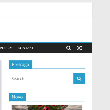
ovako uvek pripremam teren! FOTO
POLICY
KONTAKT
Pretraga
Novo