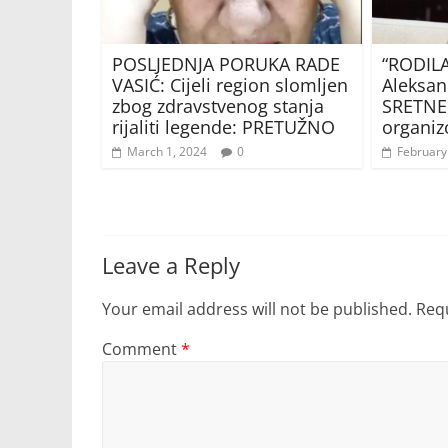
POSLJEDNJA PORUKA RADE
“RODILA
VASIĆ: Cijeli region slomljen
Aleksand
zbog zdravstvenog stanja
SRETNE 
rijaliti legende: PRETUŽNO
organiz
March 1, 2024
0
February
Leave a Reply
Your email address will not be published.
Requ
Comment
*