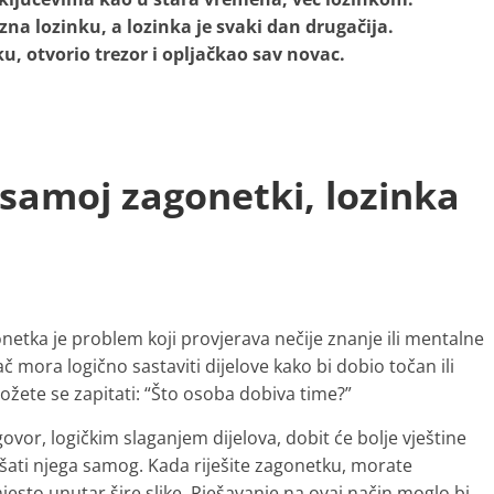
zna lozinku, a lozinka je svaki dan drugačija.
u, otvorio trezor i opljačkao sav novac.
 samoj zagonetki, lozinka
etka je problem koji provjerava nečije znanje ili mentalne
 mora logično sastaviti dijelove kako bi dobio točan ili
ožete se zapitati: “Što osoba dobiva time?”
vor, logičkim slaganjem dijelova, dobit će bolje vještine
šati njega samog. Kada riješite zagonetku, morate
o mjesto unutar šire slike. Rješavanje na ovaj način moglo bi