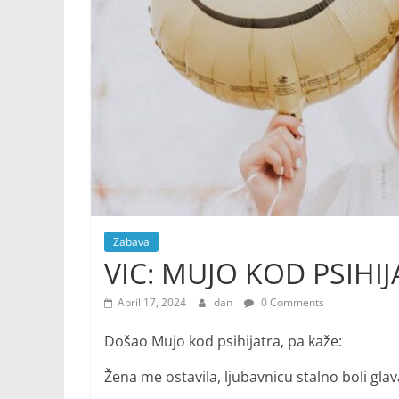
Zabava
VIC: MUJO KOD PSIHI
April 17, 2024
dan
0 Comments
Došao Mujo kod psihijatra, pa kaže:
Žena me ostavila, ljubavnicu stalno boli gla