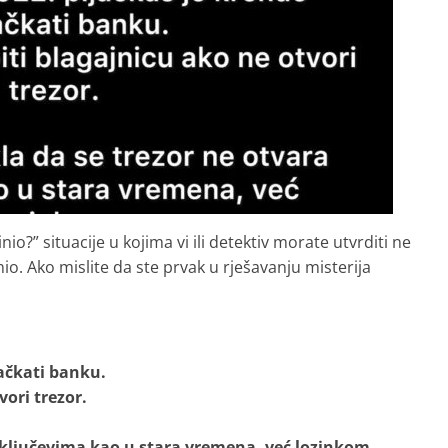
io?” situacije u kojima vi ili detektiv morate utvrditi ne
inio. Ako mislite da ste prvak u rješavanju misterija
jačkati banku.
vori trezor.
a ključevima kao u stara vremena, već lozinkom.