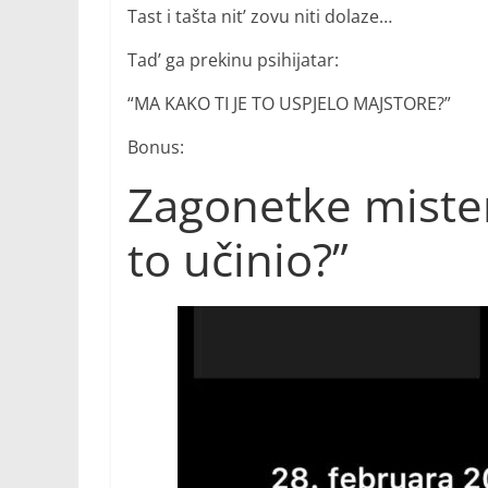
Tast i tašta nit’ zovu niti dolaze…
Tad’ ga prekinu psihijatar:
“MA KAKO TI JE TO USPJELO MAJSTORE?”
Bonus:
Zagonetke mister
to učinio?”