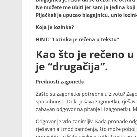
Ne možete me ubiti jer sam ja jedina koji 
Pljačkaš je upucao blagajnicu, unio lozink
Koja je lozinka?
HINT: “Lozinka je rečena u tekstu”
Kao što je rečeno u
je “drugačija”.
Prednosti zagonetki
Zašto su zagonetke potrebne u životu? Zagon
sposobnosti. Dok rješava zagonetku, rješavač
zabavan odgovor na pitanje ili zagonetku. M
Odgovor je vrlo zanimljiv. Kada pronađe odgo
rješavanja i moć pamćenja, što može pobolj
primijetiti različite dijelove i otkriti njihov