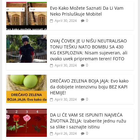
Evo Kako Možete Saznati Da Li Vam
Neko Prisluškuje Mobitel
0
April 30, 2024
OVAJ ČOVEK JE U NIŠU NEUTRALISAO
TONU TEŠKU NATO BOMBU SA 430
KG EKSPLOZIVA: Nisam sujeveran, ali
ovako uvek pripremam teren! FOTO
0
April 30, 2024
DREČAVO ZELENA BOJA JAJA: Evo kako
da dobijete intenzivnu boju BEZ KAPI
HEMIJE!
0
April 30, 2024
DA LI ĆE VAM SE ISPUNITI NAJVEĆA
ŽIVOTNA ŽELJA: Izaberite jednu ružu
sa slike i saznajte istinu
0
April 26, 2024