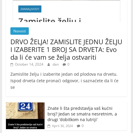
Novosti
DRVO ŽELJA! ZAMISLITE JEDNU ŽELJU
I IZABERITE 1 BROJ SA DRVETA: Evo
da li će vam se želja ostvariti
October 14, 2024
dan
0
Zamislite želju i izaberite jedan od plodova na drvetu.
Ispod drveta ćete pronaći odgovor, i saznaćete da li će
se
Znate li šta predstavlja vaš kućni
broj? Jedan se smatra nesretnim, a
drugi ‘dobitkom na lutriji’
0
April 30, 2024