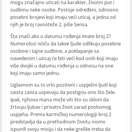
mogu značajno uticati na karakter, životni put i
sudbinu neke osobe. Postoje određeni, odnosno
posebni brojevi koji imaju veći uticaj, a jedna od
njih je broj ravnoteže 2, piše Sensa.
Šta znači ako u datumu rođenja imate broj 2?
Numerolozi ističu da takve ljude odlikuju posebne
osobine i tajne sudbine, a poklapanje sa
navedenim i uticaj će biti veći kod onih koji imaju
više dvojki u datumu rođenja u odnosu na one
koji imaju samo jednu.
Uglavnom su to vrlo pozitivni i uspješni ljudi koji
zaista zaista uspevaju da postignu ono što žele.
Ipak, njihova mana može viti što su skloni da
žrtvuju ljubav i privatni život zarad poslovnog
uspjeha. Prema karmičkoj numerologiji broj 2
predstavlja da u prethodnom životu nismo
ispunili svoju misiju i da neke greške treba da