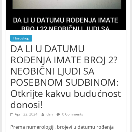
Horoskop
DA LI U DATUMU
ROĐENJA IMATE BROJ 2?
NEOBIČNI LJUDI SA
POSEBNOM SUDBINOM:
Otkrijte kakvu budućnost
donosi!
April 22, 2024
dan
0 Comments
Prema numerologiji, brojevi u datumu rođenja