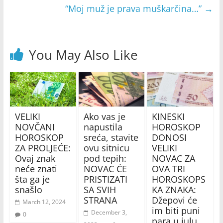
“Moj muž je prava muškarčina…”
→
You May Also Like
VELIKI
Ako vas je
KINESKI
NOVČANI
napustila
HOROSKOP
HOROSKOP
sreća, stavite
DONOSI
ZA PROLJEĆE:
ovu sitnicu
VELIKI
Ovaj znak
pod tepih:
NOVAC ZA
neće znati
NOVAC ĆE
OVA TRI
šta ga je
PRISTIZATI
HOROSKOPS
snašlo
SA SVIH
KA ZNAKA:
STRANA
Džepovi će
March 12, 2024
im biti puni
December 3,
0
para u julu