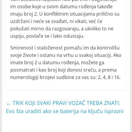
im osobe koje u svom datumu rođenja takođe
imaju broj 2. U konfliktnim situacijama prilično su
uzdržani i neće se svađati, ni vikati, već će
pokušati mirno da razgovaraju, a ukoliko to ne
uspiju, povlače se i lako odustaju.
Smirenost i staloženost pomažu im da kontrolišu
svoje živote i ostanu na vrhu u svakoj situaciji. Ako
imate broj 2 u datumu rođenja, možete ga
posmatrati i kao broj koji donosi sreću, a prema
numerologiji brojevi sudbine za vas su: 2, 4, 8 i 16.
←
TRIK KOJI SVAKI PRAVI VOZAČ TREBA ZNATI:
Evo šta uraditi ako se baterija na ključu isprazni