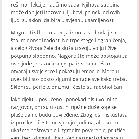
rešimo i lekcije naučimo sada. Njihova sudbina
može donijeti izazove u ljubavi, pa neki od ovih
ljudi su skloni da biraju svjesnu usamljenost.
Mogu biti skloni materijalizmu, a sloboda je ono
što im donsoi radost. Ne trpe stege i ograničenja,
a celog života žele da slušaju svoju volju i žive
potpuno slobodno. Najgore što može postojati za
ove ljude je razočaranje, pa iz straha teško
otvaraju svoje srce i pokazuju emocije. Moraju
uvek biti sto posto sigurni da rade sve kako treba.
Skloni su perfekcionizmu i često su radoholičari.
Iako djeluju povučeno i ponekad nisu voljni za
razgovor, oni su u suštini nježne duše koje se
plaše da ne budu povređene. Zbog loših iskustava
iz prošlosti često ne vjeruju ljudima, ali ako im
ukažete poštovanje i izgradite poverenje, pružiće
vam bezuslovnuljubav. Kao partneri odgovaraju