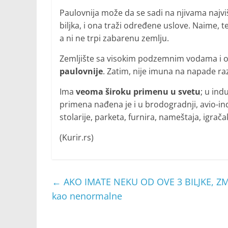
Paulovnija može da se sadi na njivama najv
biljka, i ona traži određene uslove. Naime, t
a ni ne trpi zabarenu zemlju.
Zemljište sa visokim podzemnim vodama i o
paulovnije
. Zatim, nije imuna na napade razl
Ima
veoma široku primenu u svetu
; u ind
primena nađena je i u brodogradnji, avio-ind
stolarije, parketa, furnira, nameštaja, igra
(Kurir.rs)
←
AKO IMATE NEKU OD OVE 3 BILJKE, ZM
kao nenormalne