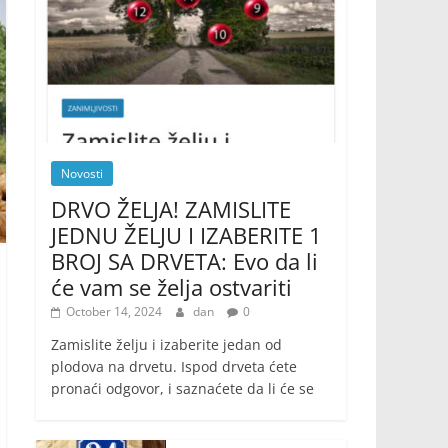
Novosti
DRVO ŽELJA! ZAMISLITE
JEDNU ŽELJU I IZABERITE 1
BROJ SA DRVETA: Evo da li
će vam se želja ostvariti
October 14, 2024
dan
0
Zamislite želju i izaberite jedan od
plodova na drvetu. Ispod drveta ćete
pronaći odgovor, i saznaćete da li će se