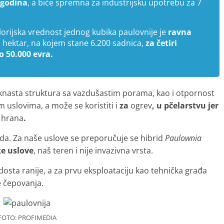
 godina
, a biće spremna za industrijsku upotrebu za 7
alorijska vrednost jednog kubika paulovnije je
ravna
n hektar, na kojem stane 6.200 sadnica,
za četiri
 50.000 evra.
aknasta struktura sa vazdušastim porama, kao i otpornost
 uslovima, a može se koristiti i
za
ogrev
, u pčelarstvu jer
 hrana
.
rida. Za naše uslove se preporučuje se hibrid
Paulownia
ke uslove
, naš teren i nije invazivna vrsta.
dosta ranije, a za prvu eksploataciju kao tehnička građa
 čepovanja.
FOTO: PROFIMEDIA