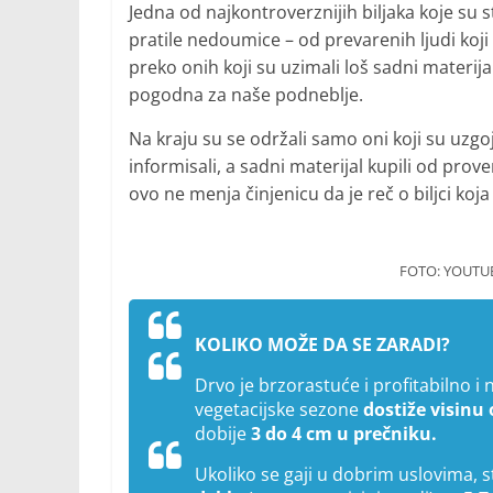
Jedna od najkontroverznijih biljaka koje su s
pratile nedoumice – od prevarenih ljudi koji 
preko onih koji su uzimali loš sadni materijal,
pogodna za naše podneblje.
Na kraju su se održali samo oni koji su uzgo
informisali, a sadni materijal kupili od prov
ovo ne menja činjenicu da je reč o biljci koj
FOTO: YOUTU
KOLIKO MOŽE DA SE ZARADI?
Drvo je brzorastuće i profitabilno i
vegetacijske sezone
dostiže visinu
dobije
3 do 4 cm u prečniku.
Ukoliko se gaji u dobrim uslovima, 