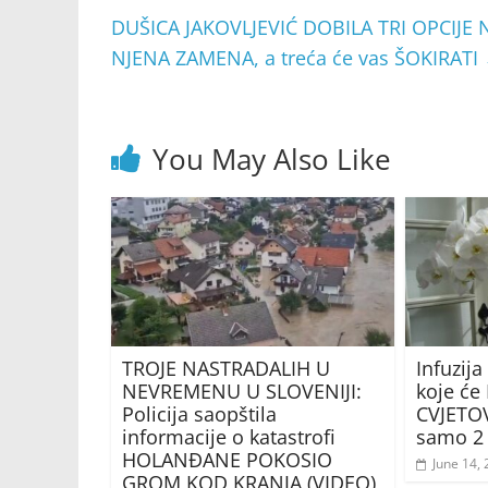
DUŠICA JAKOVLJEVIĆ DOBILA TRI OPCIJE NA 
NJENA ZAMENA, a treća će vas ŠOKIRATI
You May Also Like
TROJE NASTRADALIH U
Infuzija
NEVREMENU U SLOVENIJI:
koje će
Policija saopštila
CVJETOV
informacije o katastrofi
samo 2 
HOLANĐANE POKOSIO
June 14,
GROM KOD KRANJA (VIDEO)