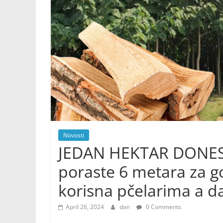
Novosti
JEDAN HEKTAR DONESE 
poraste 6 metara za go
korisna pčelarima a d
April 26, 2024
dan
0 Comments