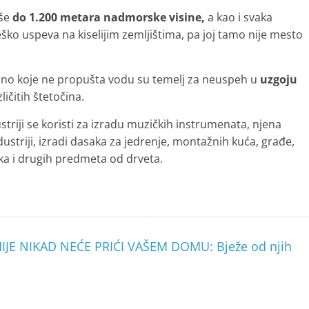
iše
do 1.200 metara nadmorske visine,
a kao i svaka
eško uspeva na kiselijim zemljištima, pa joj tamo nije mesto
no koje ne propušta vodu su temelj za neuspeh u
uzgoju
ičitih štetočina.
ustriji se koristi za izradu muzičkih instrumenata, njena
ustriji, izradi dasaka za jedrenje, montažnih kuća, građe,
čaka i drugih predmeta od drveta.
IJE NIKAD NEĆE PRIĆI VAŠEM DOMU: Bježe od njih