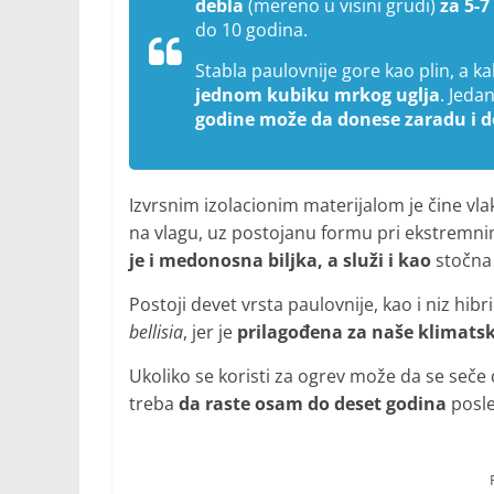
debla
(mereno u visini grudi)
za 5-7
do 10 godina.
Stabla paulovnije gore kao plin, a k
jednom kubiku mrkog uglja
. Jeda
godine može da donese zaradu i do
Izvrsnim izolacionim materijalom je čine vl
na vlagu, uz postojanu formu pri ekstremnim
je i medonosna biljka, a služi i kao
stočna
Postoji devet vrsta paulovnije, kao i niz hib
bellisia
, jer je
prilagođena za naše klimats
Ukoliko se koristi za ogrev može da se seče 
treba
da raste osam do deset godina
posle