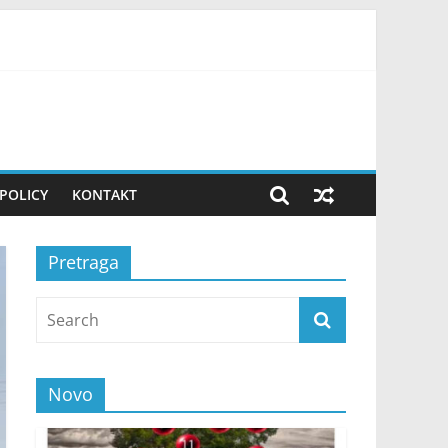
ovako uvek pripremam teren! FOTO
POLICY
KONTAKT
Pretraga
Novo