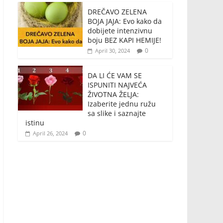
DREČAVO ZELENA
BOJA JAJA: Evo kako da
dobijete intenzivnu
boju BEZ KAPI HEMIJE!
0
April 30, 2024
DA LI ĆE VAM SE
ISPUNITI NAJVEĆA
ŽIVOTNA ŽELJA:
Izaberite jednu ružu
sa slike i saznajte
istinu
0
April 26, 2024