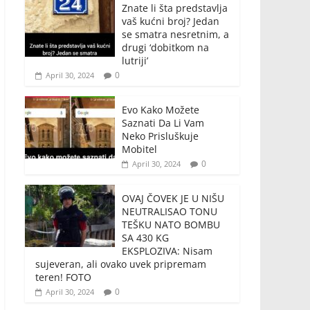
Znate li šta predstavlja
vaš kućni broj? Jedan
se smatra nesretnim, a
drugi ‘dobitkom na
lutriji’
0
April 30, 2024
Evo Kako Možete
Saznati Da Li Vam
Neko Prisluškuje
Mobitel
0
April 30, 2024
OVAJ ČOVEK JE U NIŠU
NEUTRALISAO TONU
TEŠKU NATO BOMBU
SA 430 KG
EKSPLOZIVA: Nisam
sujeveran, ali ovako uvek pripremam
teren! FOTO
0
April 30, 2024