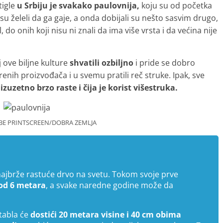
tigle
u Srbiju je svakako paulovnija,
koju su od početka
su želeli da ga gaje, a onda dobijali su nešto sasvim drugo,
 do onih koji nisu ni znali da ima više vrsta i da većina nije
j ove biljne kulture
shvatili ozbiljno
i pride se dobro
erenih proizvođača i u svemu pratili reč struke. Ipak, sve
a
izuzetno brzo raste i čija je korist višestruka.
BE PRINTSCREEN/DOBRA ZEMLJA
 najbrže rastuće drvo na svetu. Tokom svoje prve
 od 6 metara
, a svake naredne godine može da
stabla će
dostići 20 metara visine i 40 cm obima