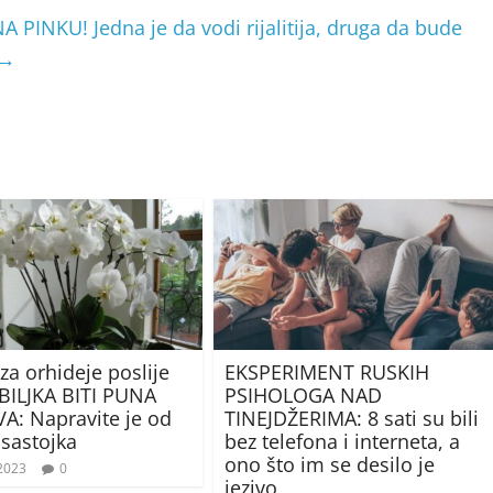
PINKU! Jedna je da vodi rijalitija, druga da bude
→
 za orhideje poslije
EKSPERIMENT RUSKIH
 BILJKA BITI PUNA
PSIHOLOGA NAD
A: Napravite je od
TINEJDŽERIMA: 8 sati su bili
sastojka
bez telefona i interneta, a
ono što im se desilo je
 2023
0
jezivo