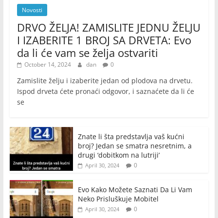
Novosti
DRVO ŽELJA! ZAMISLITE JEDNU ŽELJU
I IZABERITE 1 BROJ SA DRVETA: Evo
da li će vam se želja ostvariti
October 14, 2024
dan
0
Zamislite želju i izaberite jedan od plodova na drvetu.
Ispod drveta ćete pronaći odgovor, i saznaćete da li će
se
Znate li šta predstavlja vaš kućni
broj? Jedan se smatra nesretnim, a
drugi ‘dobitkom na lutriji’
0
April 30, 2024
Evo Kako Možete Saznati Da Li Vam
Neko Prisluškuje Mobitel
0
April 30, 2024