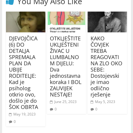
You May Also Like
DJEVOJČICA
OTKLJEŠTITE
KAKO
(6) DO
UKLJEŠTENI
ČOVJEK
DETALJA
ŽIVAC U
TREBA
SPREMALA
LUMBALNO
REAGOVATI
PLAN DA
M DIJELU:
NA ZLO OKO
UBIJE
Dva
SEBE:
RODITELJE:
jednostavna
Dostojevski
Kad je
koraka I BOL
je imao
psiholog
ZAUVIJEK
odlično
otkrio ovo,
NESTAJE!
rješenje
došlo je do
June 25, 2023
May 5, 2023
ŠOK OBRTA
0
0
May 19, 2023
0