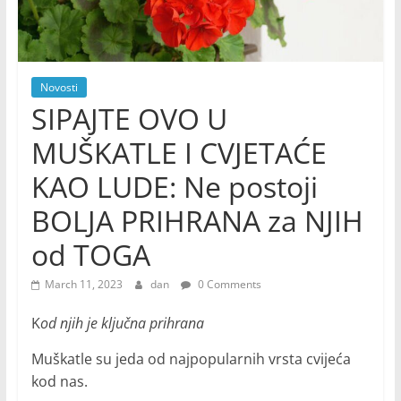
Novosti
SIPAJTE OVO U
MUŠKATLE I CVJETAĆE
KAO LUDE: Ne postoji
BOLJA PRIHRANA za NJIH
od TOGA
March 11, 2023
dan
0 Comments
K
od njih je ključna prihrana
Muškatle su jeda od najpopularnih vrsta cvijeća
kod nas.