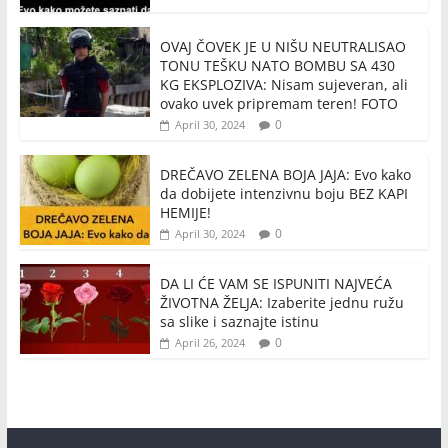
OVAJ ČOVEK JE U NIŠU NEUTRALISAO
TONU TEŠKU NATO BOMBU SA 430
KG EKSPLOZIVA: Nisam sujeveran, ali
ovako uvek pripremam teren! FOTO
0
April 30, 2024
DREČAVO ZELENA BOJA JAJA: Evo kako
da dobijete intenzivnu boju BEZ KAPI
HEMIJE!
0
April 30, 2024
DA LI ĆE VAM SE ISPUNITI NAJVEĆA
ŽIVOTNA ŽELJA: Izaberite jednu ružu
sa slike i saznajte istinu
0
April 26, 2024