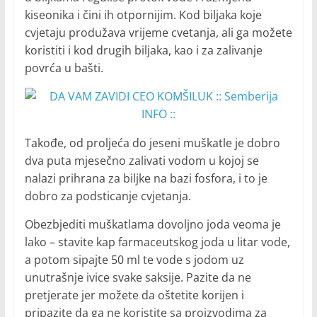
kiseonika i čini ih otpornijim. Kod biljaka koje
cvjetaju produžava vrijeme cvetanja, ali ga možete
koristiti i kod drugih biljaka, kao i za zalivanje
povrća u bašti.
Takođe, od proljeća do jeseni muškatle je dobro
dva puta mjesečno zalivati vodom u kojoj se
nalazi prihrana za biljke na bazi fosfora, i to je
dobro za podsticanje cvjetanja.
Obezbjediti muškatlama dovoljno joda veoma je
lako – stavite kap farmaceutskog joda u litar vode,
a potom sipajte 50 ml te vode s jodom uz
unutrašnje ivice svake saksije. Pazite da ne
pretjerate jer možete da oštetite korijen i
pripazite da ga ne koristite sa proizvodima za