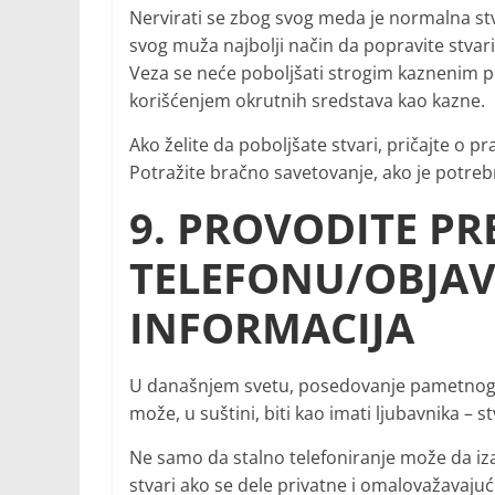
Nervirati se zbog svog meda je normalna stvar
svog muža najbolji način da popravite stvari
Veza se neće poboljšati strogim kaznenim po
korišćenjem okrutnih sredstava kao kazne.
Ako želite da poboljšate stvari, pričajte o p
Potražite bračno savetovanje, ako je potreb
9. PROVODITE PR
TELEFONU/OBJAV
INFORMACIJA
U današnjem svetu, posedovanje pametnog 
može, u suštini, biti kao imati ljubavnika – s
Ne samo da stalno telefoniranje može da i
stvari ako se dele privatne i omalovažavaju