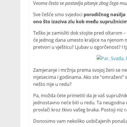
V
eoma često se postavlja pitanje zbog čega muž
Sve češće smo svjedoci
porodičnog nasilja
ono što izaziva zlu kob među supružnici
Teško je zamisliti dok stojite pred oltarom –
će jednog dana umesto kraljice na njenom mje
pretvori u vješticu? Ljubav u ogorčenost? I t
Zamjeranje i mržnja prema svojoj ženi se ne
mjesecima i godinama. Ako ste “omraženi” sup
nešto nije u redu?
Pa, možda ćete primetiti da je vaš supružnik
jednostavno neće biti u redu. Ta neugodna o
provlači kroz tkivo vašeg braka. Postoji niz 
Donosimo vam nekoliko uobičajenih ponašan