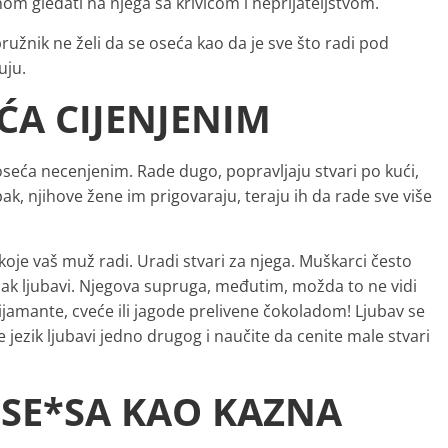
nom gledati na njega sa krivicom i neprijateljstvom.
ružnik ne želi da se oseća kao da je sve što radi pod
uju.
EĆA CIJENJENIM
seća necenjenim. Rade dugo, popravljaju stvari po kući,
pak, njihove žene im prigovaraju, teraju ih da rade sve više
 koje vaš muž radi. Uradi stvari za njega. Muškarci često
znak ljubavi. Njegova supruga, međutim, možda to ne vidi
jamante, cveće ili jagode prelivene čokoladom! Ljubav se
 jezik ljubavi jedno drugog i naučite da cenite male stvari
 SE*SA KAO KAZNA