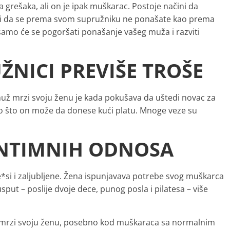
grešaka, ali on je ipak muškarac. Postoje načini da
 ili da se prema svom supružniku ne ponašate kao prema
 samo će se pogoršati ponašanje vašeg muža i razviti
UŽNICI PREVIŠE TROŠE
 muž mrzi svoju ženu je kada pokušava da uštedi novac za
go što on može da donese kući platu. Mnoge veze su
INTIMNIH ODNOSA
e*si i zaljubljene. Žena ispunjavava potrebe svog muškarca
sput – poslije dvoje dece, punog posla i pilatesa – više
mrzi svoju ženu, posebno kod muškaraca sa normalnim