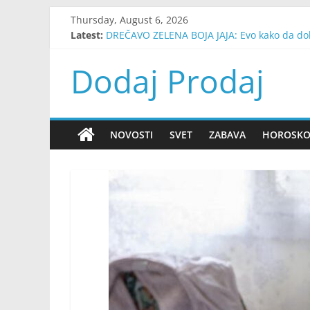
Skip
Thursday, August 6, 2026
to
Latest:
DREČAVO ZELENA BOJA JAJA: Evo kako da dob
content
DRVO ŽELJA! ZAMISLITE JEDNU ŽELJU I IZABERI
Znate li šta predstavlja vaš kućni broj? Jeda
Dodaj Prodaj
Evo Kako Možete Saznati Da Li Vam Neko Pri
OVAJ ČOVEK JE U NIŠU NEUTRALISAO TONU T
NOVOSTI
SVET
ZABAVA
HOROSK