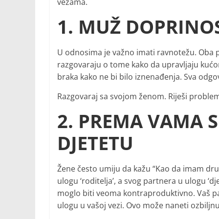
vezama.
1. MUŽ DOPRINOS
U odnosima je važno imati ravnotežu. Oba p
razgovaraju o tome kako da upravljaju kućo
braka kako ne bi bilo iznenađenja. Sva odg
Razgovaraj sa svojom ženom. Riješi problem. 
2. PREMA VAMA 
DJETETU
Žene često umiju da kažu “Kao da imam drug
ulogu ‘roditelja’, a svog partnera u ulogu ‘d
moglo biti veoma kontraproduktivno. Vaš pa
ulogu u vašoj vezi. Ovo može naneti ozbiljn