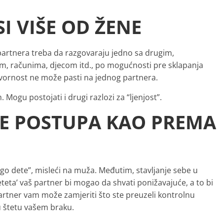
I VIŠE OD ŽENE
artnera treba da razgovaraju jedno sa drugim,
m, računima, djecom itd., po mogućnosti pre sklapanja
ovornost ne može pasti na jednog partnera.
Mogu postojati i drugi razlozi za “ljenjost”.
SE POSTUPA KAO PREMA
o dete”, misleći na muža. Međutim, stavljanje sebe u
jeteta’ vaš partner bi mogao da shvati ponižavajuće, a to bi
rtner vam može zamjeriti što ste preuzeli kontrolnu
u štetu vašem braku.