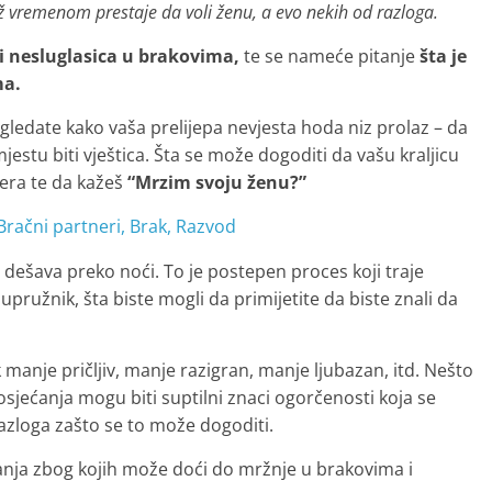
 vremenom prestaje da voli ženu, a evo nekih od razloga.
 i nesluglasica u brakovima
,
te se nameće pitanje
šta je
ma.
 gledate kako vaša prelijepa nevjesta hoda niz prolaz – da
stu biti vještica. Šta se može dogoditi da vašu kraljicu
jera te da kažeš
“Mrzim svoju ženu?”
 dešava preko noći. To je postepen proces koji traje
ružnik, šta biste mogli da primijetite da biste znali da
 manje pričljiv, manje razigran, manje ljubazan, itd. Nešto
sjećanja mogu biti suptilni znaci ogorčenosti koja se
razloga zašto se to može dogoditi.
ja zbog kojih može doći do mržnje u brakovima i