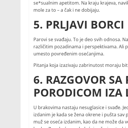
se*sualnim apetitom. Na kraju krajeva, navi
mole za to – a čak i ne dobijaju.
5. PRLJAVI BORCI
Parovi se svađaju. To je deo svih odnosa. Na
različitim pozadinama i perspektivama. Ali p
umesto povređenim osećanjima.
Pitanja koja izazivaju zabrinutost moraju biti 
6. RAZGOVOR SA P
PORODICOM IZA 
U brakovima nastaju nesuglasice i svađe. Je
izdanim je kada se žena okrene i pušta sav pr
muž se oseća izdanim, kao da ne može da ver