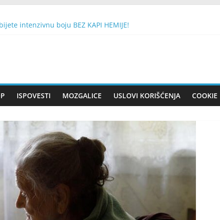
ijete intenzivnu boju BEZ KAPI HEMIJE!
TE 1 BROJ SA DRVETA: Evo da li će vam se želja ostvariti
n se smatra nesretnim, a drugi ‘dobitkom na lutriji’
sluškuje Mobitel
EŠKU NATO BOMBU SA 430 KG EKSPLOZIVA: Nisam sujeveran, ali 
OP
ISPOVESTI
MOZGALICE
USLOVI KORIŠĆENJA
COOKIE 