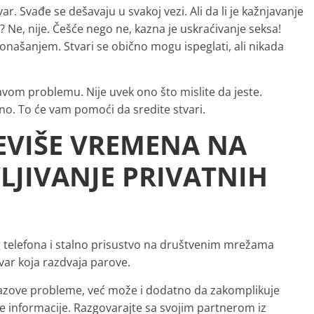
. Svađe se dešavaju u svakoj vezi. Ali da li je kažnjavanje
? Ne, nije. Češće nego ne, kazna je uskraćivanje seksa!
našanjem. Stvari se obično mogu ispeglati, ali nikada
ravom problemu. Nije uvek ono što mislite da jeste.
no. To će vam pomoći da sredite stvari.
EVIŠE VREMENA NA
LJIVANJE PRIVATNIH
telefona i stalno prisustvo na društvenim mrežama
tvar koja razdvaja parove.
zazove probleme, već može i dodatno da zakomplikuje
će informacije. Razgovarajte sa svojim partnerom iz