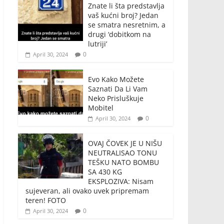
Znate li šta predstavlja
vaš kućni broj? Jedan
se smatra nesretnim, a
drugi ‘dobitkom na
lutriji’
0
April 30, 2024
Evo Kako Možete
Saznati Da Li Vam
Neko Prisluškuje
Mobitel
0
April 30, 2024
OVAJ ČOVEK JE U NIŠU
NEUTRALISAO TONU
TEŠKU NATO BOMBU
SA 430 KG
EKSPLOZIVA: Nisam
sujeveran, ali ovako uvek pripremam
teren! FOTO
0
April 30, 2024