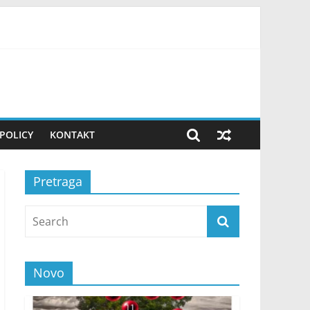
ovako uvek pripremam teren! FOTO
POLICY
KONTAKT
Pretraga
Novo