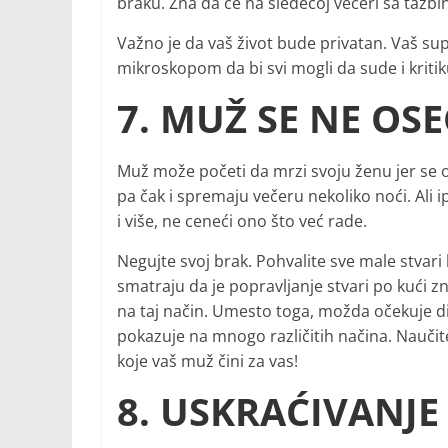
braku. Zna da će na sledećoj večeri sa tazbi
Važno je da vaš život bude privatan. Vaš sup
mikroskopom da bi svi mogli da sude i kritik
7. MUŽ SE NE OS
Muž može početi da mrzi svoju ženu jer se o
pa čak i spremaju večeru nekoliko noći. Ali i
i više, ne ceneći ono što već rade.
Negujte svoj brak. Pohvalite sve male stvari
smatraju da je popravljanje stvari po kući 
na taj način. Umesto toga, možda očekuje di
pokazuje na mnogo različitih načina. Naučite
koje vaš muž čini za vas!
8. USKRAĆIVANJE