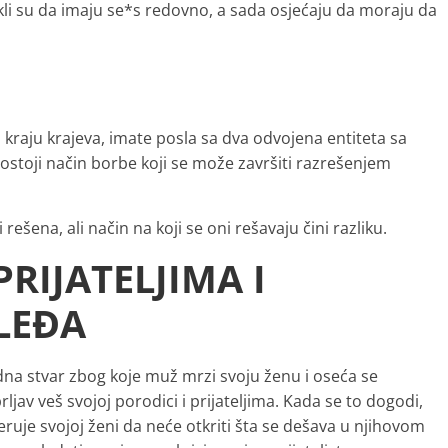
kli su da imaju se*s redovno, a sada osjećaju da moraju da
 kraju krajeva, imate posla sa dva odvojena entiteta sa
ostoji način borbe koji se može završiti razrešenjem
rešena, ali način na koji se oni rešavaju čini razliku.
RIJATELJIMA I
LEĐA
dna stvar zbog koje muž mrzi svoju ženu i oseća se
ljav veš svojoj porodici i prijateljima. Kada se to dogodi,
uje svojoj ženi da neće otkriti šta se dešava u njihovom