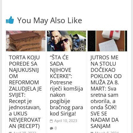
You May Also Like
TORTA KOJU
“ŠTA ĆE
JUTROS ME
POREDE SA
SADA
NA STOLU
NAJUKUSNIJ
NJIHOVE
DOČEKAO
OM
KĆERKE”:
POKLON OD
REFORMOM
Potresne
MUŽA ZA 8.
ZALUDJELA JE
riječi komšija
MART: Sva
SVIJET:
nakon
sretna sam
Recept je
pogibije
otvorila, a
jednostavan,
bračnog para
onda ŠOK!
a UKUS
kod Siriga!
SVE SE
NEVJEROVAT
NADAM DA
April 10, 2023
AN (RECEPT)
SANJAM
0