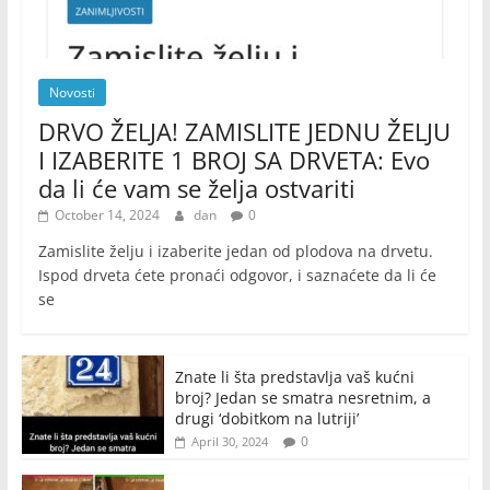
Novosti
DRVO ŽELJA! ZAMISLITE JEDNU ŽELJU
I IZABERITE 1 BROJ SA DRVETA: Evo
da li će vam se želja ostvariti
October 14, 2024
dan
0
Zamislite želju i izaberite jedan od plodova na drvetu.
Ispod drveta ćete pronaći odgovor, i saznaćete da li će
se
Znate li šta predstavlja vaš kućni
broj? Jedan se smatra nesretnim, a
drugi ‘dobitkom na lutriji’
0
April 30, 2024