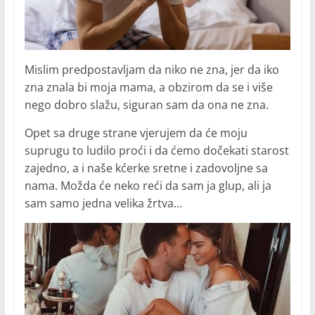
Mislim predpostavljam da niko ne zna, jer da iko
zna znala bi moja mama, a obzirom da se i više
nego dobro slažu, siguran sam da ona ne zna.
Opet sa druge strane vjerujem da će moju
suprugu to ludilo proći i da ćemo dočekati starost
zajedno, a i naše kćerke sretne i zadovoljne sa
nama. Možda će neko reći da sam ja glup, ali ja
sam samo jedna velika žrtva…