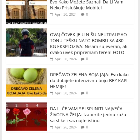
Evo Kako Možete Saznati Da Li Vam
Neko Prisluškuje Mobitel
0
April 30, 2024
OVAJ ČOVEK JE U NIŠU NEUTRALISAO
TONU TEŠKU NATO BOMBU SA 430
KG EKSPLOZIVA: Nisam sujeveran, ali
ovako uvek pripremam teren! FOTO
0
April 30, 2024
DREČAVO ZELENA BOJA JAJA: Evo kako
da dobijete intenzivnu boju BEZ KAPI
HEMIJE!
0
April 30, 2024
DA LI ĆE VAM SE ISPUNITI NAJVEĆA
ŽIVOTNA ŽELJA: Izaberite jednu ružu
sa slike i saznajte istinu
0
April 26, 2024