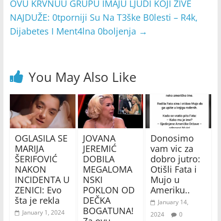
OVU KRVNUU GRUPU IMAJU LJUDI KOJI ŽIVE
NAJDUŽE: 0tporniji Su Na T3ške B0lesti – R4k,
Dijabetes I Ment4lna 0boljenja
→
You May Also Like
OGLASILA SE
JOVANA
Donosimo
MARIJA
JEREMIĆ
vam vic za
ŠERIFOVIĆ
DOBILA
dobro jutro:
NAKON
MEGALOMA
Otišli Fata i
INCIDENTA U
NSKI
Mujo u
ZENICI: Evo
POKLON OD
Ameriku..
šta je rekla
DEČKA
January 14,
BOGATUNA!
January 1, 2024
2024
0