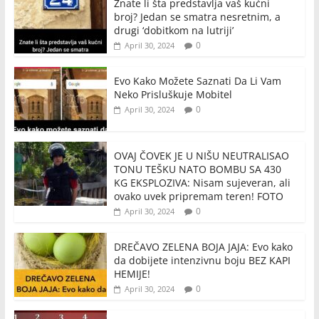
Znate li šta predstavlja vaš kućni
broj? Jedan se smatra nesretnim, a
drugi ‘dobitkom na lutriji’
0
April 30, 2024
Evo Kako Možete Saznati Da Li Vam
Neko Prisluškuje Mobitel
0
April 30, 2024
OVAJ ČOVEK JE U NIŠU NEUTRALISAO
TONU TEŠKU NATO BOMBU SA 430
KG EKSPLOZIVA: Nisam sujeveran, ali
ovako uvek pripremam teren! FOTO
0
April 30, 2024
DREČAVO ZELENA BOJA JAJA: Evo kako
da dobijete intenzivnu boju BEZ KAPI
HEMIJE!
0
April 30, 2024