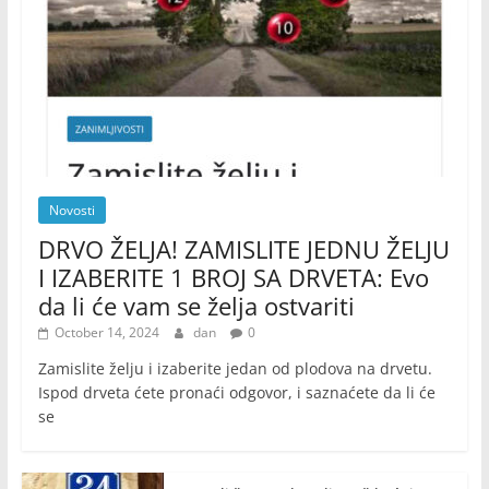
Novosti
DRVO ŽELJA! ZAMISLITE JEDNU ŽELJU
I IZABERITE 1 BROJ SA DRVETA: Evo
da li će vam se želja ostvariti
October 14, 2024
dan
0
Zamislite želju i izaberite jedan od plodova na drvetu.
Ispod drveta ćete pronaći odgovor, i saznaćete da li će
se