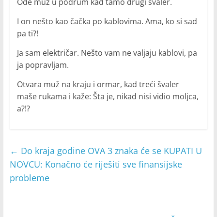
Ode muž u podrum kad tamo drugi švaler.
I on nešto kao čačka po kablovima. Ama, ko si sad
pa ti?!
Ja sam električar. Nešto vam ne valjaju kablovi, pa
ja popravljam.
Otvara muž na kraju i ormar, kad treći švaler
maše rukama i kaže: Šta je, nikad nisi vidio moljca,
a?!?
←
Do kraja godine OVA 3 znaka će se KUPATI U
NOVCU: Konačno će riješiti sve finansijske
probleme