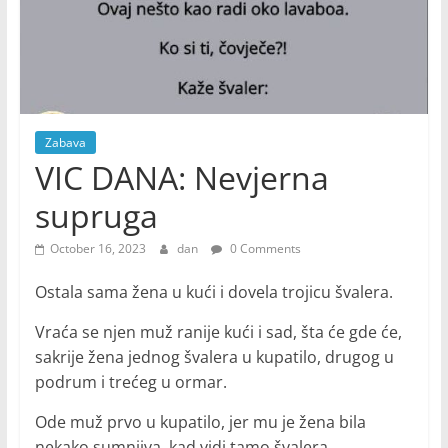
Zabava
VIC DANA: Nevjerna
supruga
October 16, 2023
dan
0 Comments
Ostala sama žena u kući i dovela trojicu švalera.
Vraća se njen muž ranije kući i sad, šta će gde će,
sakrije žena jednog švalera u kupatilo, drugog u
podrum i trećeg u ormar.
Ode muž prvo u kupatilo, jer mu je žena bila
nekako sumnjiva, kad vidi tamo švalera.