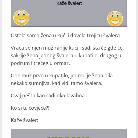
Ostala sama žena u kući i dovela trojicu švalera.
Vraća se njen muž ranije kući i sad, šta će gde će,
sakrije žena jednog švalera u kupatilo, drugog u
podrum i trećeg u ormar.
Ode muž prvo u kupatilo, jer mu je žena bila
nekako sumnjiva, kad vidi tamo švalera.
Ovaj nešto kao radi oko lavaboa.
Ko si ti, čovječe?!
Kaže švaler: