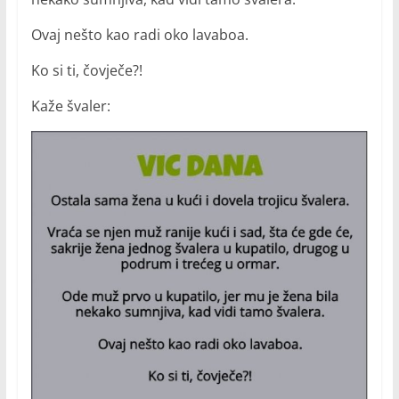
Ovaj nešto kao radi oko lavaboa.
Ko si ti, čovječe?!
Kaže švaler: