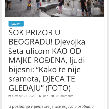
Novosti
ŠOK PRIZOR U
BEOGRADU! Djevojka
šeta ulicom KAO OD
MAJKE ROĐENA, ljudi
bijesni: “Kako te nije
sramota, DJECA TE
GLEDAJU” (FOTO)
October 24, 2023
dan
0 Comments
u poslednje
vrijeme sve je više prijava o osobama,