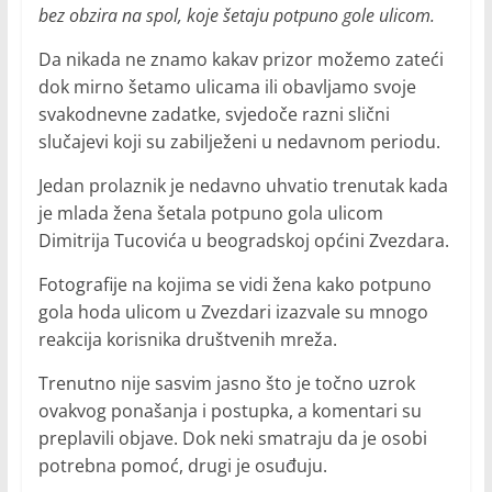
bez obzira na spol, koje šetaju potpuno gole ulicom.
Da nikada ne znamo kakav prizor možemo zateći
dok mirno šetamo ulicama ili obavljamo svoje
svakodnevne zadatke, svjedoče razni slični
slučajevi koji su zabilježeni u nedavnom periodu.
Jedan prolaznik je nedavno uhvatio trenutak kada
je mlada žena šetala potpuno gola ulicom
Dimitrija Tucovića u beogradskoj općini Zvezdara.
Fotografije na kojima se vidi žena kako potpuno
gola hoda ulicom u Zvezdari izazvale su mnogo
reakcija korisnika društvenih mreža.
Trenutno nije sasvim jasno što je točno uzrok
ovakvog ponašanja i postupka, a komentari su
preplavili objave. Dok neki smatraju da je osobi
potrebna pomoć, drugi je osuđuju.