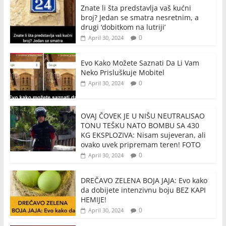
Znate li šta predstavlja vaš kućni
broj? Jedan se smatra nesretnim, a
drugi ‘dobitkom na lutriji’
0
April 30, 2024
Evo Kako Možete Saznati Da Li Vam
Neko Prisluškuje Mobitel
0
April 30, 2024
OVAJ ČOVEK JE U NIŠU NEUTRALISAO
TONU TEŠKU NATO BOMBU SA 430
KG EKSPLOZIVA: Nisam sujeveran, ali
ovako uvek pripremam teren! FOTO
0
April 30, 2024
DREČAVO ZELENA BOJA JAJA: Evo kako
da dobijete intenzivnu boju BEZ KAPI
HEMIJE!
0
April 30, 2024