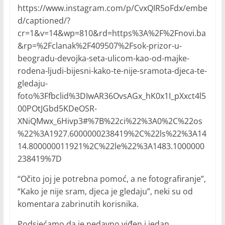
https://www.instagram.com/p/CvxQIR5oFdx/embe
d/captioned/?
cr=1&v=14&wp=810&rd=https%3A%2F%2Fnovi.ba
&rp=%2Fclanak%2F409507%2Fsok-prizor-u-
beogradu-devojka-seta-ulicom-kao-od-majke-
rodena-ljudi-bijesni-kako-te-nije-sramota-djeca-te-
gledaju-
foto%3Ffbclid%3DIwAR36OvsAGx_hK0x1I_pXxct4l5
00POtJGbd5KDeOSR-
XNiQMwx_6Hivp3#%7B%22ci%22%3A0%2C%22os
%22%3A1927.6000000238419%2C%22ls%22%3A14
14.800000011921%2C%22le%22%3A1483.1000000
238419%7D
“Očito joj je potrebna pomoć, a ne fotografiranje”,
“Kako je nije sram, djeca je gledaju”, neki su od
komentara zabrinutih korisnika.
Podsjećamo da je nedavno viđen i jedan