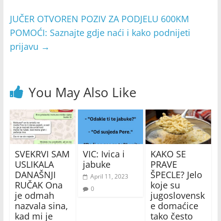
JUČER OTVOREN POZIV ZA PODJELU 600KM
POMOĆI: Saznajte gdje naći i kako podnijeti
prijavu
→
You May Also Like
SVEKRVI SAM
VIC: Ivica i
KAKO SE
USLIKALA
jabuke
PRAVE
DANAŠNJI
ŠPECLE? Jelo
April 11, 2023
RUČAK Ona
koje su
0
je odmah
jugoslovensk
nazvala sina,
e domaćice
kad mi je
tako često