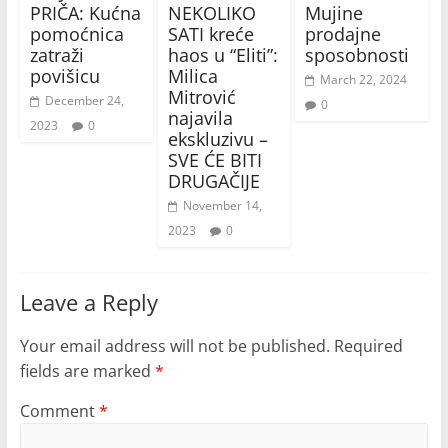
PRIČA: Kućna
NEKOLIKO
Mujine
pomoćnica
SATI kreće
prodajne
zatraži
haos u “Eliti”:
sposobnosti
povišicu
Milica
March 22, 2024
Mitrović
December 24,
0
najavila
2023
0
ekskluzivu –
SVE ĆE BITI
DRUGAČIJE
November 14,
2023
0
Leave a Reply
Your email address will not be published.
Required
fields are marked
*
Comment
*