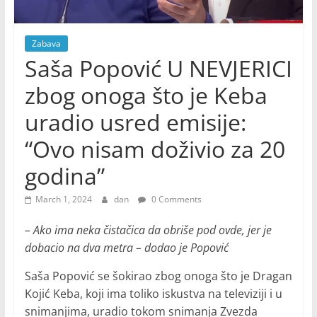
Zabava
Saša Popović U NEVJERICI
zbog onoga što je Keba
uradio usred emisije:
“Ovo nisam doživio za 20
godina”
March 1, 2024
dan
0 Comments
– Ako ima neka čistačica da obriše pod ovde, jer je
dobacio na dva metra – dodao je Popović
Saša Popović se šokirao zbog onoga što je Dragan
Kojić Keba, koji ima toliko iskustva na televiziji i u
snimanjima, uradio tokom snimanja Zvezda