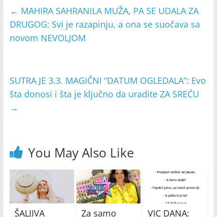
←
MAHIRA SAHRANILA MUŽA, PA SE UDALA ZA
DRUGOG: Svi je razapinju, a ona se suočava sa
novom NEVOLJOM
SUTRA JE 3.3. MAGIČNI “DATUM OGLEDALA”: Evo
šta donosi i šta je ključno da uradite ZA SREĆU
→
You May Also Like
ŠALJIVA
Za samo
VIC DANA: