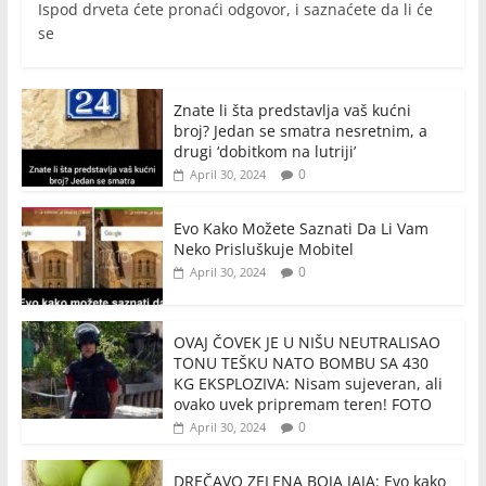
Ispod drveta ćete pronaći odgovor, i saznaćete da li će
se
Znate li šta predstavlja vaš kućni
broj? Jedan se smatra nesretnim, a
drugi ‘dobitkom na lutriji’
0
April 30, 2024
Evo Kako Možete Saznati Da Li Vam
Neko Prisluškuje Mobitel
0
April 30, 2024
OVAJ ČOVEK JE U NIŠU NEUTRALISAO
TONU TEŠKU NATO BOMBU SA 430
KG EKSPLOZIVA: Nisam sujeveran, ali
ovako uvek pripremam teren! FOTO
0
April 30, 2024
DREČAVO ZELENA BOJA JAJA: Evo kako