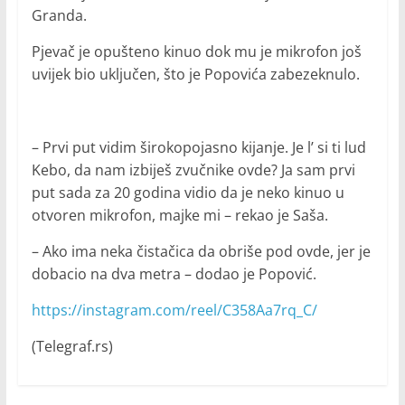
Granda.
Pjevač je opušteno kinuo dok mu je mikrofon još
uvijek bio uključen, što je Popovića zabezeknulo.
– Prvi put vidim širokopojasno kijanje. Je l’ si ti lud
Kebo, da nam izbiješ zvučnike ovde? Ja sam prvi
put sada za 20 godina vidio da je neko kinuo u
otvoren mikrofon, majke mi – rekao je Saša.
– Ako ima neka čistačica da obriše pod ovde, jer je
dobacio na dva metra – dodao je Popović.
https://instagram.com/reel/C358Aa7rq_C/
(Telegraf.rs)