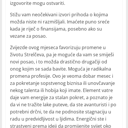
izgovorite mogu ostvariti.
Stižu vam neočekivani izvori prihoda o kojima
možda niste ni razmišljali. Imaćete puno sreće
kada je riječ o finansijama, posebno ako su
vezane za posao.
Zvijezde ovog mjeseca favorizuju promene u
životu Strelčeva, pa je moguće da vam se smiješi
novi posao, i to možda drastično drugačiji od
onog kojim se sada bavite. Moguća je radikalna
promena profesije. Ovo je veoma dobar mesec i
za pokretanje sopstvenog biznisa ili unovčavanje
nekog talenta ili hobija koji imate. Element vatre
daje vam energije za stalan pokret, a poznato je
da vi ne tražite lake puteve, da ste avanturisti i po
potrebni drčni, te da ne podnosite stagnaciju u
radu u predvidljivost u ljidima. Energični ste i
strastveni prema ideji da promijenite svijet oko