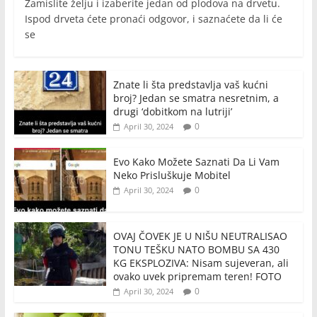
Zamislite želju i izaberite jedan od plodova na drvetu.
Ispod drveta ćete pronaći odgovor, i saznaćete da li će
se
Znate li šta predstavlja vaš kućni
broj? Jedan se smatra nesretnim, a
drugi ‘dobitkom na lutriji’
0
April 30, 2024
Evo Kako Možete Saznati Da Li Vam
Neko Prisluškuje Mobitel
0
April 30, 2024
OVAJ ČOVEK JE U NIŠU NEUTRALISAO
TONU TEŠKU NATO BOMBU SA 430
KG EKSPLOZIVA: Nisam sujeveran, ali
ovako uvek pripremam teren! FOTO
0
April 30, 2024