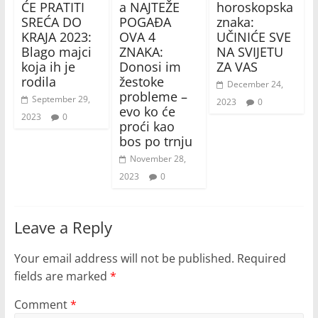
ĆE PRATITI
a NAJTEŽE
horoskopska
SREĆA DO
POGAĐA
znaka:
KRAJA 2023:
OVA 4
UČINIĆE SVE
Blago majci
ZNAKA:
NA SVIJETU
koja ih je
Donosi im
ZA VAS
rodila
žestoke
December 24,
probleme –
September 29,
2023
0
evo ko će
2023
0
proći kao
bos po trnju
November 28,
2023
0
Leave a Reply
Your email address will not be published.
Required
fields are marked
*
Comment
*